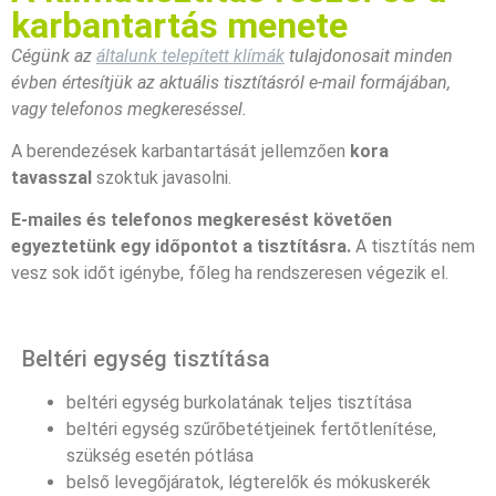
karbantartás menete
Cégünk az
általunk telepített klímák
tulajdonosait minden
évben értesítjük az aktuális tisztításról e-mail formájában,
vagy telefonos megkereséssel.
A berendezések karbantartását jellemzően
kora
tavasszal
szoktuk javasolni.
E-mailes és telefonos megkeresést követően
egyeztetünk egy időpontot a tisztításra.
A tisztítás nem
vesz sok időt igénybe, főleg ha rendszeresen végezik el.
Beltéri egység tisztítása
beltéri egység burkolatának teljes tisztítása
beltéri egység szűrőbetétjeinek fertőtlenítése,
szükség esetén pótlása
belső levegőjáratok, légterelők és mókuskerék