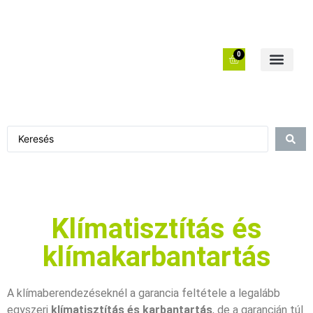
0
Klímatisztítás és
klímakarbantartás
A klímaberendezéseknél a garancia feltétele a legalább
egyszeri
klímatisztítás és
karbantartás
, de a garancián túl