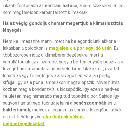
inkább fontosabb az
élettani hatása
, a nem szakszerűen és
nem megfelelően karbantartott klímáknak.
Ha ez végig gondoljuk hamar megértjük a klímatisztítás
lényegét
.
Nem kell messzire menni, mert ha belegondolunk akkor a
lakásban a polcokon is
megjelenik a por egy idő után
. Ez
többszörösen igaz a klímaberendezésekre, mert a
ventillátornak az a szerepe, hogy a beltéri egység beszívja a
levegőt ami átáramlik a hőcserélő lamellák között, ezáltal
lehűtve vagy felmelegítve a levegőt és az alján pedig
kifújja. Így ez a por a lamellákon megtelepszik. Mivel hűtés
közben még a kondenzvíz is kicsapódik, így ezen a nedves
felületen még hamarabb meg tud tapadni a por. Sajnos így
nagyon hamar meg tudnak jelenni a
penészgombák
és a
baktériumok
, melyek a légáramlás során a levegőbe jutnak,
és ezt belélegezve
okozhatnak súlyos
megbetegedéseket
.