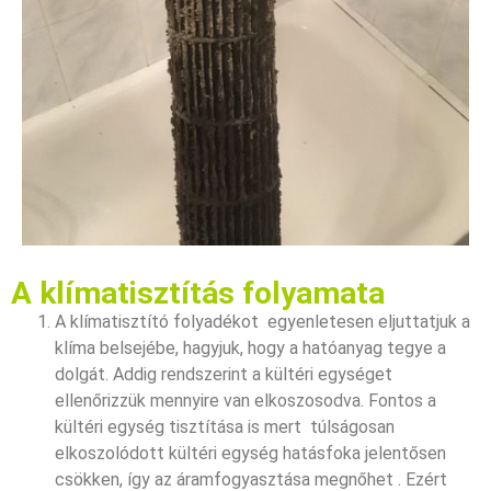
A klímatisztítás folyamata
A klímatisztító folyadékot egyenletesen eljuttatjuk a
klíma belsejébe, hagyjuk, hogy a hatóanyag tegye a
dolgát. Addig rendszerint a kültéri egységet
ellenőrizzük mennyire van elkoszosodva. Fontos a
kültéri egység tisztítása is mert túlságosan
elkoszolódott kültéri egység hatásfoka jelentősen
csökken, így az áramfogyasztása megnőhet . Ezért