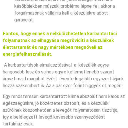
későbbiekben műszaki probléma lépne fel, akkor a
forgalmazónak vállalnia kell a készülékre adott
garanciát.
Fontos, hogy ennek a nélkülözhetetlen karbantartási
folyamatnak az elhagyása megrövidíti a készülékek
élettartamát és nagy mértékben megnöveli az
energiafelhasználását.
A karbantartások elmulasztásával a készülék egyre
hangosabb lesz és sajnos egyre kellemetlenebb szagot
áraszt majd magából. Ezért évente legalább egyszer hívjunk
hozzá szakembert is. Az a pár ezer forint higgyék el, megéri!
Egy rendszeresen karbantartott klíma abszolút nem káros az
egészségünkre, jó közérzetet biztosít, és a készülék
szűrőinek köszönhetően a levegőt folyamatosan tisztítja,
így a belélegzett levegő kevesebb szennyeződést
tartalmaz csak.