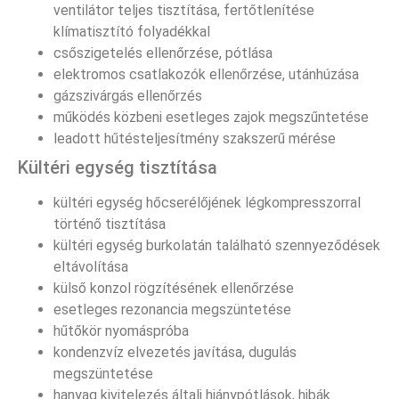
ventilátor teljes tisztítása, fertőtlenítése
klímatisztító folyadékkal
csőszigetelés ellenőrzése, pótlása
elektromos csatlakozók ellenőrzése, utánhúzása
gázszivárgás ellenőrzés
működés közbeni esetleges zajok megszűntetése
leadott hűtésteljesítmény szakszerű mérése
Kültéri egység tisztítása
kültéri egység hőcserélőjének légkompresszorral
történő tisztítása
kültéri egység burkolatán található szennyeződések
eltávolítása
külső konzol rögzítésének ellenőrzése
esetleges rezonancia megszüntetése
hűtőkör nyomáspróba
kondenzvíz elvezetés javítása, dugulás
megszüntetése
hanyag kivitelezés általi hiánypótlások, hibák