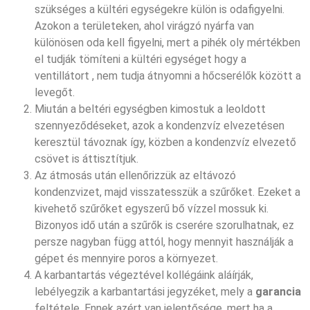
szükséges a kültéri egységekre külön is odafigyelni.
Azokon a területeken, ahol virágzó nyárfa van
különösen oda kell figyelni, mert a pihék oly mértékben
el tudják tömíteni a kültéri egységet hogy a
ventillátort , nem tudja átnyomni a hőcserélők között a
levegőt.
Miután a beltéri egységben kimostuk a leoldott
szennyeződéseket, azok a kondenzvíz elvezetésen
keresztül távoznak így, közben a kondenzvíz elvezető
csövet is áttisztítjuk.
Az átmosás után ellenőrizzük az eltávozó
kondenzvizet, majd visszatesszük a szűrőket. Ezeket a
kivehető szűrőket egyszerű bő vízzel mossuk ki.
Bizonyos idő után a szűrők is cserére szorulhatnak, ez
persze nagyban függ attól, hogy mennyit használják a
gépet és mennyire poros a környezet.
A karbantartás végeztével kollégáink aláírják,
lebélyegzik a karbantartási jegyzéket, mely a
garancia
feltétele. Ennek azért van jelentősége, mert ha a