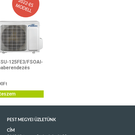
-SU-125FE3/FSOAI-
maberendezés
00
Ft
teszem
PEST MEGYEI ÜZLETÜNK
CÍM