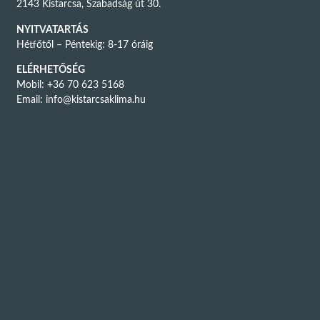
2143 Kistarcsa, Szabadság út 30.
NYITVATARTÁS
Hétfőtől – Péntekig: 8-17 óráig
ELÉRHETŐSÉG
Mobil: +36 70 623 5168
Email:
info@kistarcsaklima.hu