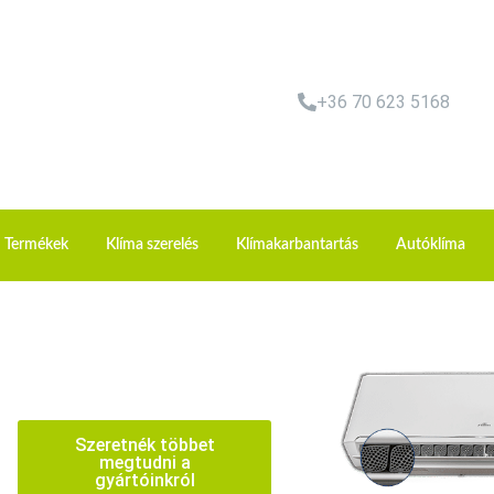
+36 70 623 5168
Termékek
Klíma szerelés
Klímakarbantartás
Autóklíma
Szeretnék többet
megtudni a
gyártóinkról