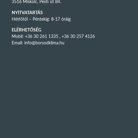
3516 Miskolc, Pesti út 84.
NYITVATARTÁS
Hétfőtől – Péntekig: 8-17 óráig
ELÉRHETŐSÉG
Mobil: +36 30 261 1335 , +36 30 257 4126
Email:
info@borsodklima.hu