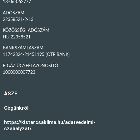
13-06-062777
ADÓSZÁM
22358521-2-13
KÖZÖSSÉGI ADÓSZÁM
HU 22358521
BANKSZÁMLASZÁM
11742324-21451195 (OTP BANK)
F-GÁZ ÜGYFÉLAZONOSÍTÓ
1000000007723
ÁSZF
Cégünkről
https://kistarcsaklima.hu/adatvedelmi-
szabalyzat/