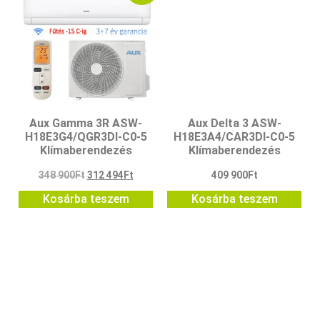
Aux Gamma 3R ASW-
Aux Delta 3 ASW-
H18E3G4/QGR3DI-C0-5
H18E3A4/CAR3DI-C0-5
Klímaberendezés
Klímaberendezés
348 900
Ft
312 494
Ft
409 900
Ft
Kosárba teszem
Kosárba teszem