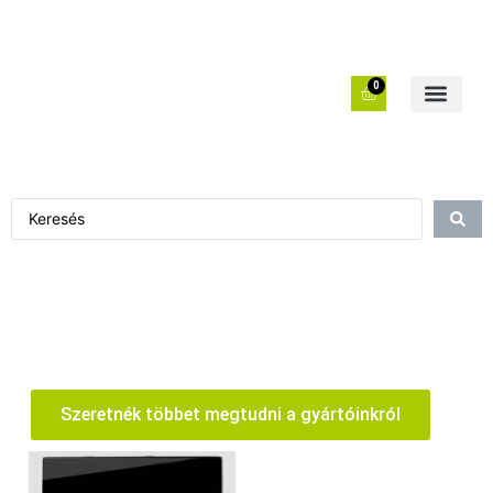
0
Szeretnék többet megtudni a gyártóinkról