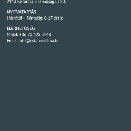
2143 Kistarcsa, Szabadság út 30.
NYITVATARTÁS
Hétfőtől – Péntekig: 8-17 óráig
ELÉRHETŐSÉG
Mobil: +36 70 623 5168
Email:
info@kistarcsaklima.hu