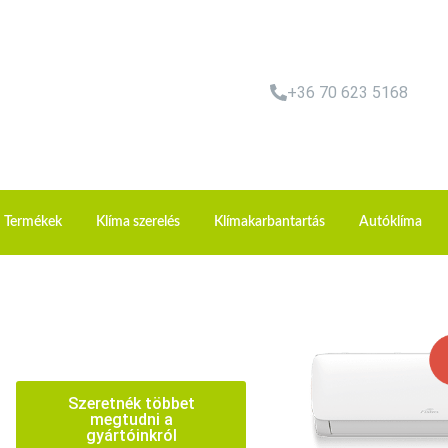
+36 70 623 5168
Termékek
Klíma szerelés
Klímakarbantartás
Autóklíma
Szeretnék többet
megtudni a
gyártóinkról