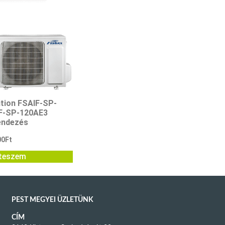
ition FSAIF-SP-
F-SP-120AE3
endezés
00
Ft
teszem
PEST MEGYEI ÜZLETÜNK
CÍM