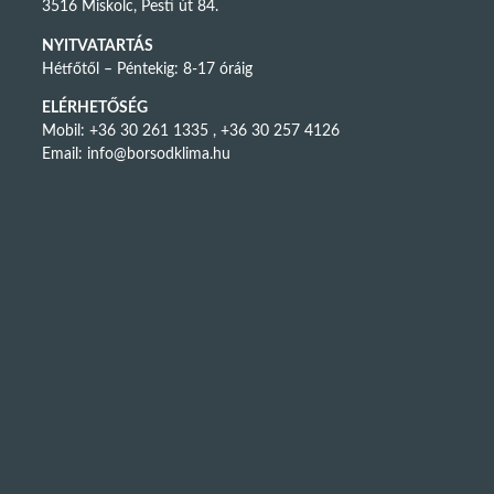
3516 Miskolc, Pesti út 84.
NYITVATARTÁS
Hétfőtől – Péntekig: 8-17 óráig
ELÉRHETŐSÉG
Mobil: +36 30 261 1335 , +36 30 257 4126
Email:
info@borsodklima.hu