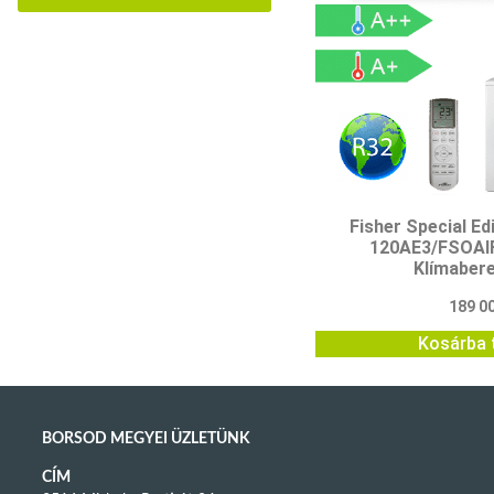
Fisher Special Ed
120AE3/FSOAI
Klímaber
189 0
Kosárba 
BORSOD MEGYEI ÜZLETÜNK
CÍM