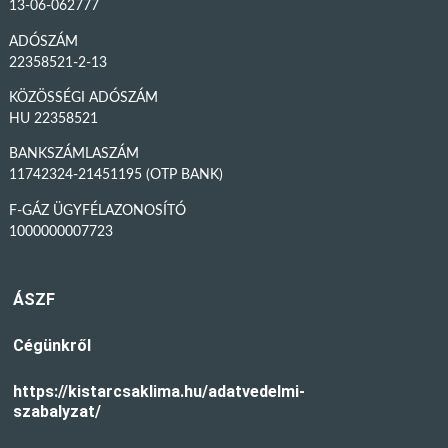
13-06-062777
ADÓSZÁM
22358521-2-13
KÖZÖSSÉGI ADÓSZÁM
HU 22358521
BANKSZÁMLASZÁM
11742324-21451195 (OTP BANK)
F-GÁZ ÜGYFÉLAZONOSÍTÓ
1000000007723
ÁSZF
Cégünkről
https://kistarcsaklima.hu/adatvedelmi-
szabalyzat/