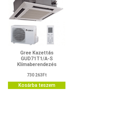
Gree Kazettás
GUD71T1/A-S
Klímaberendezés
730 263
Ft
Kosárba teszem