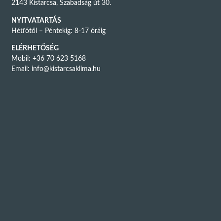
2143 Kistarcsa, Szabadság út 30.
NYITVATARTÁS
Hétfőtől – Péntekig: 8-17 óráig
ELÉRHETŐSÉG
Mobil: +36 70 623 5168
Email:
info@kistarcsaklima.hu