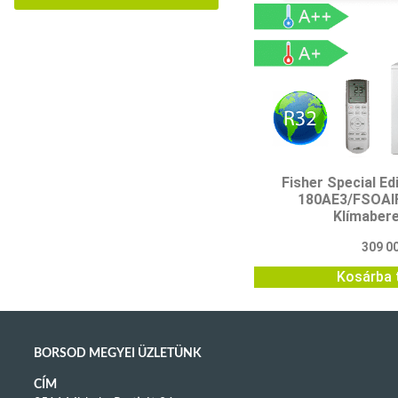
Fisher Special Ed
180AE3/FSOAI
Klímaber
309 0
Kosárba 
BORSOD MEGYEI ÜZLETÜNK
CÍM