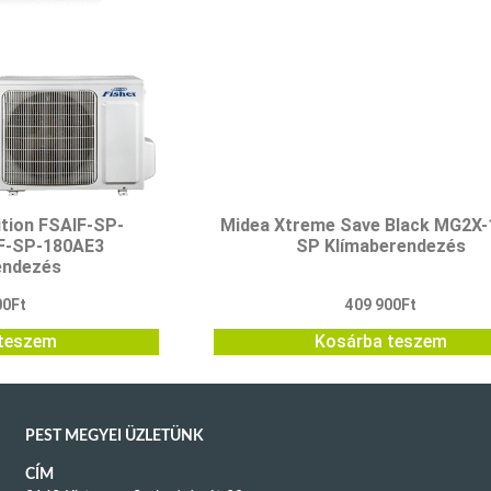
ition FSAIF-SP-
Midea Xtreme Save Black MG2X-
F-SP-180AE3
SP Klímaberendezés
endezés
00
Ft
409 900
Ft
teszem
Kosárba teszem
PEST MEGYEI ÜZLETÜNK
CÍM