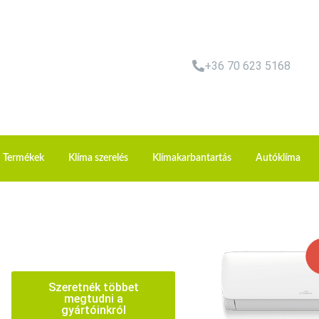
+36 70 623 5168
Termékek
Klíma szerelés
Klímakarbantartás
Autóklíma
Szeretnék többet
megtudni a
gyártóinkról