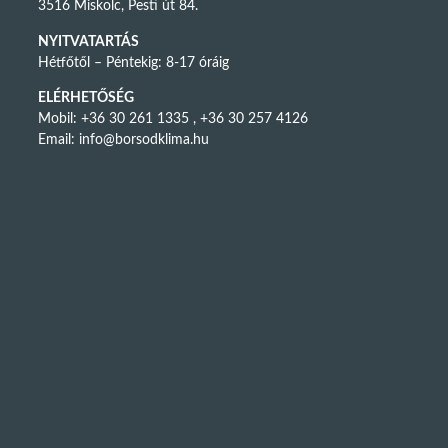
3516 Miskolc, Pesti út 84.
NYITVATARTÁS
Hétfőtől – Péntekig: 8-17 óráig
ELÉRHETŐSÉG
Mobil: +36 30 261 1335 , +36 30 257 4126
Email:
info@borsodklima.hu