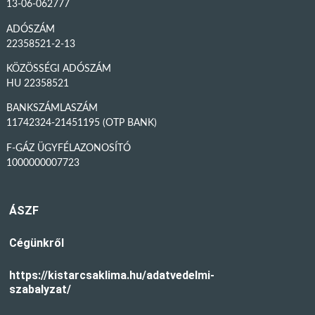
13-06-062777
ADÓSZÁM
22358521-2-13
KÖZÖSSÉGI ADÓSZÁM
HU 22358521
BANKSZÁMLASZÁM
11742324-21451195 (OTP BANK)
F-GÁZ ÜGYFÉLAZONOSÍTÓ
1000000007723
ÁSZF
Cégünkről
https://kistarcsaklima.hu/adatvedelmi-
szabalyzat/