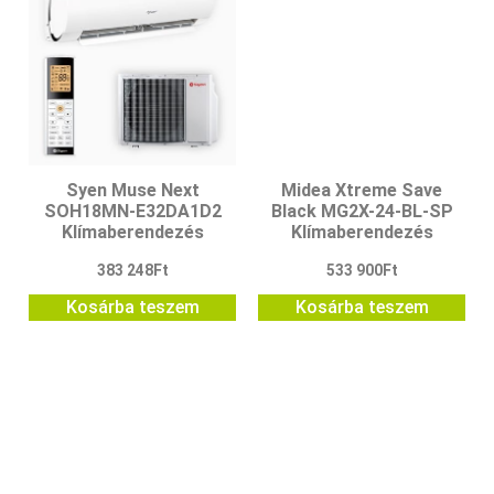
Syen Muse Next
Midea Xtreme Save
SOH18MN-E32DA1D2
Black MG2X-24-BL-SP
Klímaberendezés
Klímaberendezés
383 248
Ft
533 900
Ft
Kosárba teszem
Kosárba teszem