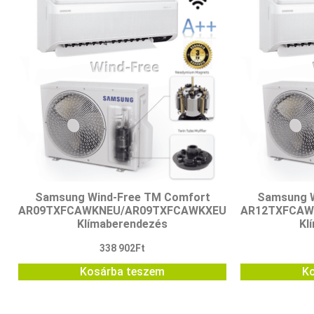
Samsung Wind-Free TM Comfort
Samsung W
AR09TXFCAWKNEU/AR09TXFCAWKXEU
AR12TXFCAW
Klímaberendezés
Kl
338 902
Ft
Kosárba teszem
K