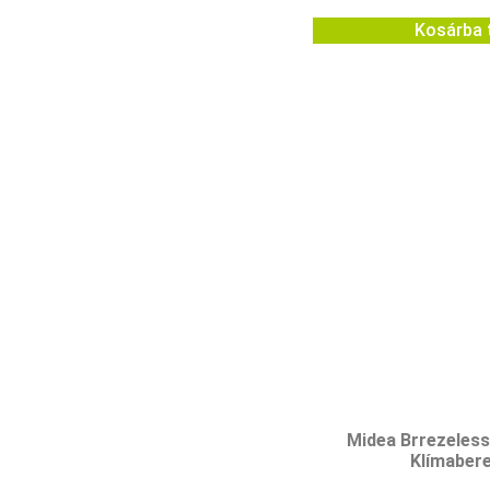
Kosárba 
Midea Brrezeles
Klímaber