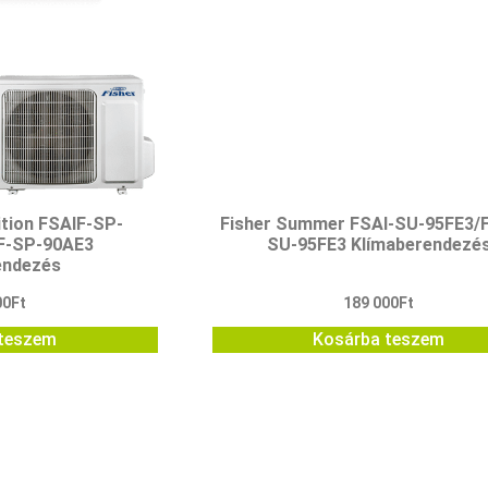
ition FSAIF-SP-
Fisher Summer FSAI-SU-95FE3/
F-SP-90AE3
SU-95FE3 Klímaberendezé
endezés
00
Ft
189 000
Ft
teszem
Kosárba teszem