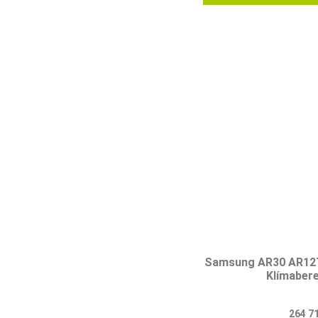
Samsung AR30 AR1
Klímaber
264 7