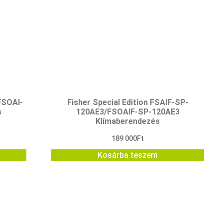
FSOAI-
Fisher Special Edition FSAIF-SP-
s
120AE3/FSOAIF-SP-120AE3
Klímaberendezés
189 000
Ft
Kosárba teszem