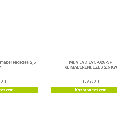
maberendezés 2,6
MDV EVO EVO-026-SP
W
KLÍMABERENDEZÉS 2,6 K
30
Ft
189 230
Ft
teszem
Kosárba teszem