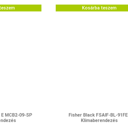
teszem
Kosárba teszem
s E MCB2-09-SP
Fisher Black FSAIF-BL-91FE
endezés
Klímaberendezés