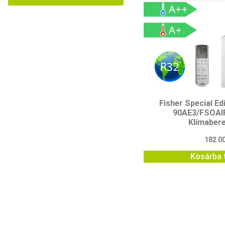
Fisher Special Ed
90AE3/FSOAI
Klímaber
182 0
Kosárba 