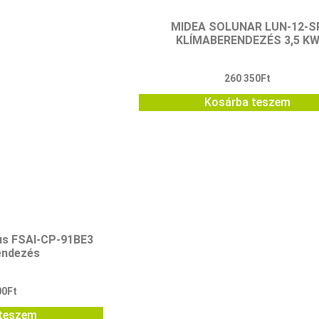
MIDEA SOLUNAR LUN-12-S
KLÍMABERENDEZÉS 3,5 K
260 350
Ft
Kosárba teszem
us FSAI-CP-91BE3
endezés
00
Ft
teszem