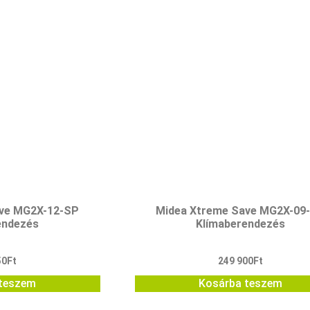
ave MG2X-12-SP
Midea Xtreme Save MG2X-09
endezés
Klímaberendezés
50
Ft
249 900
Ft
teszem
Kosárba teszem