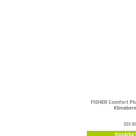
FISHER Comfort Pl
Klímaber
255 0
Kosárba 