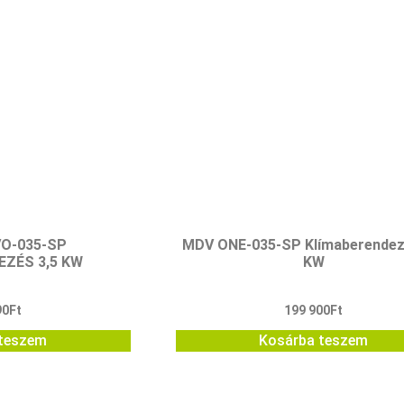
VO-035-SP
MDV ONE-035-SP Klímaberendez
EZÉS 3,5 KW
KW
90
Ft
199 900
Ft
teszem
Kosárba teszem