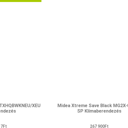
2TXHQBWKNEU/XEU
Midea Xtreme Save Black MG2X-
endezés
SP Klímaberendezés
17
Ft
267 900
Ft