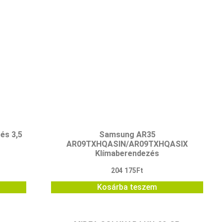
és 3,5
Samsung AR35
AR09TXHQASIN/AR09TXHQASIX
Klímaberendezés
204 175
Ft
Kosárba teszem