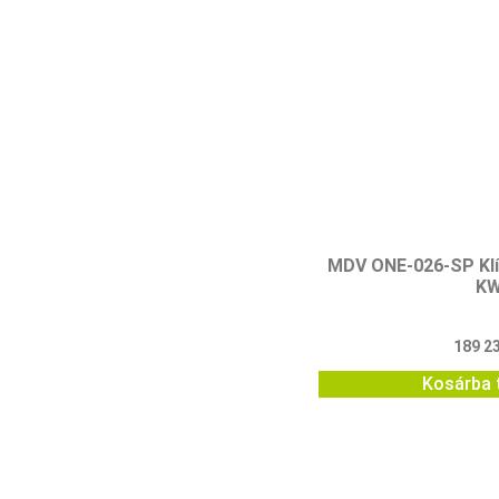
MDV ONE-026-SP Klí
K
189 2
Kosárba 