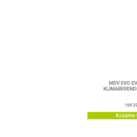
MDV EVO E
KLÍMABEREND
199 3
Kosárba 