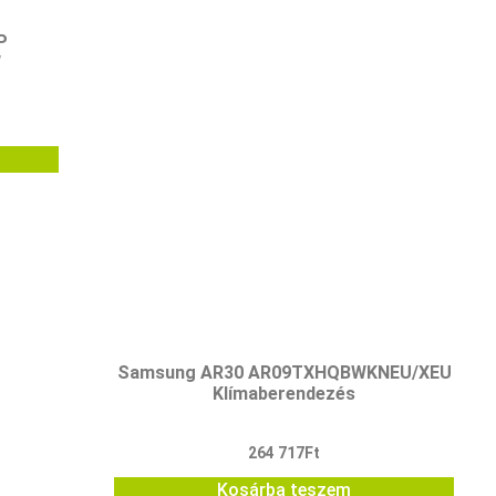
P
W
Samsung AR30 AR09TXHQBWKNEU/XEU
Klímaberendezés
264 717
Ft
Kosárba teszem