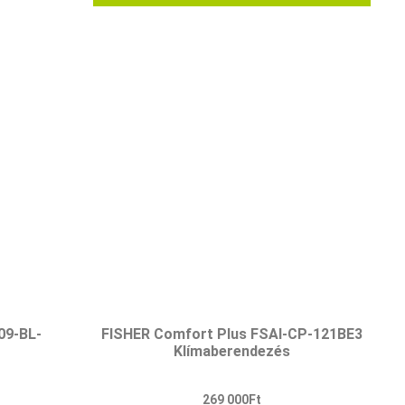
09-BL-
FISHER Comfort Plus FSAI-CP-121BE3
Klímaberendezés
269 000
Ft