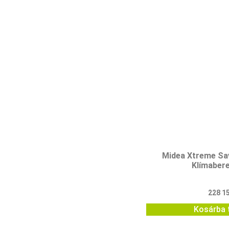
Midea Xtreme S
Klímaber
228 1
Kosárba 