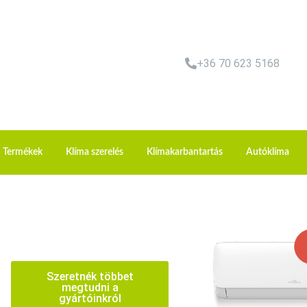
+36 70 623 5168
Termékek
Klíma szerelés
Klímakarbantartás
Autóklíma
Szeretnék többet
megtudni a
gyártóinkról