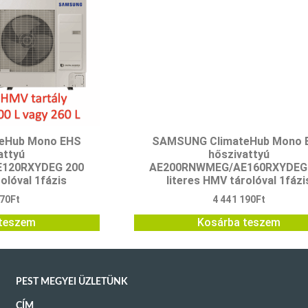
eHub Mono EHS
SAMSUNG ClimateHub Mono 
attyú
hőszivattyú
120RXYDEG 200
AE200RNWMEG/AE160RXYDEG
olóval 1fázis
literes HMV tárolóval 1fázi
570
Ft
4 441 190
Ft
teszem
Kosárba teszem
PEST MEGYEI ÜZLETÜNK
CÍM