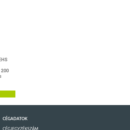
EHS
 200
s
CÉGADATOK
CÉGJEGYZÉKSZÁM