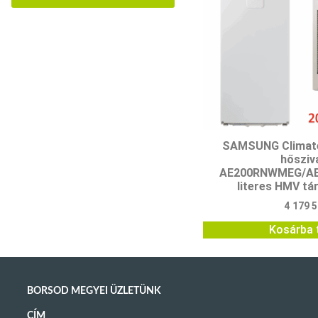
SAMSUNG Climat
hősziv
AE200RNWMEG/AE
literes HMV tár
4 179 
Kosárba 
BORSOD MEGYEI ÜZLETÜNK
CÍM