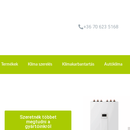
+36 70 623 5168
Termékek
Klíma szerelés
Klímakarbantartás
Autóklíma
Szeretnék többet
megtudni a
gyártóinkról