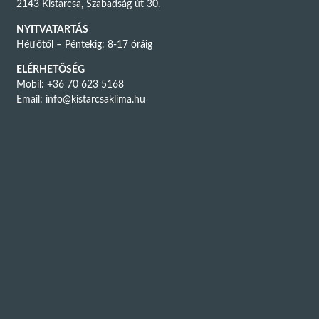
2143 Kistarcsa, Szabadság út 30.
NYITVATARTÁS
Hétfőtől – Péntekig: 8-17 óráig
ELÉRHETŐSÉG
Mobil: +36 70 623 5168
Email:
info@kistarcsaklima.hu