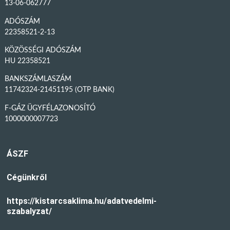
13-06-062777
ADÓSZÁM
22358521-2-13
KÖZÖSSÉGI ADÓSZÁM
HU 22358521
BANKSZÁMLASZÁM
11742324-21451195 (OTP BANK)
F-GÁZ ÜGYFÉLAZONOSÍTÓ
1000000007723
ÁSZF
Cégünkről
https://kistarcsaklima.hu/adatvedelmi-
szabalyzat/