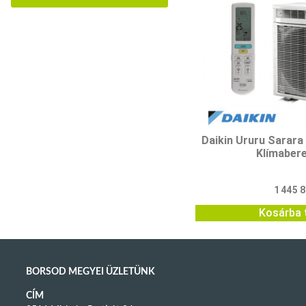
Daikin Ururu Sarar
Klímaber
1 445 
Kosárba 
BORSOD MEGYEI ÜZLETÜNK
CÍM