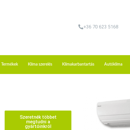
+36 70 623 5168
Termékek
Klíma szerelés
Klímakarbantartás
Autóklíma
Szeretnék többet
megtudni a
gyártóinkról