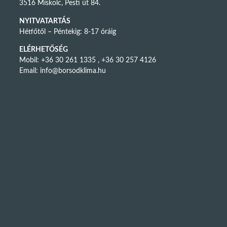
3516 Miskolc, Pesti út 84.
NYITVATARTÁS
Hétfőtől – Péntekig: 8-17 óráig
ELÉRHETŐSÉG
Mobil: +36 30 261 1335 , +36 30 257 4126
Email:
info@borsodklima.hu