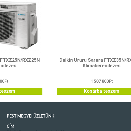
a FTXZ25N/RXZ25N
Daikin Ururu Sarara FTXZ35N/
endezés
Klímaberendezés
800
Ft
1 507 800
Ft
teszem
Kosárba teszem
PEST MEGYEI ÜZLETÜNK
CÍM