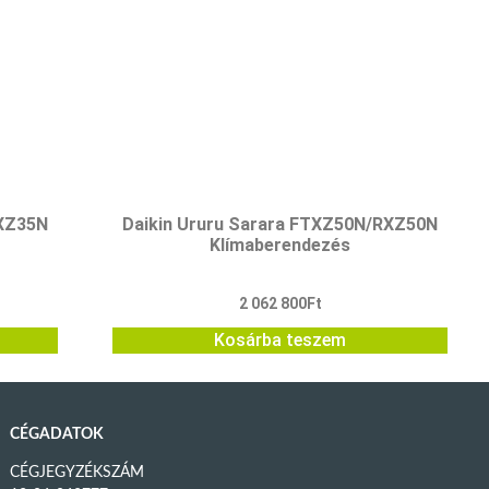
RXZ35N
Daikin Ururu Sarara FTXZ50N/RXZ50N
Klímaberendezés
2 062 800
Ft
Kosárba teszem
CÉGADATOK
CÉGJEGYZÉKSZÁM