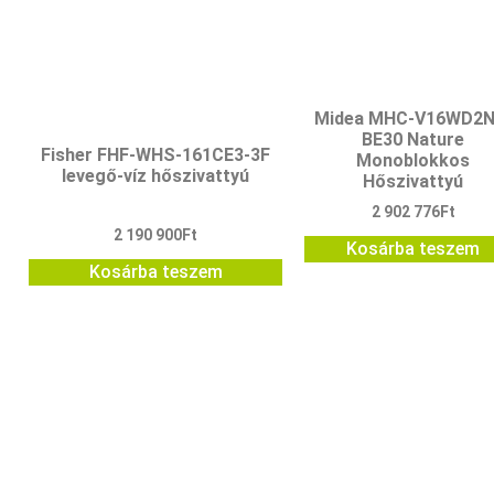
Midea MHC-V16WD2N
BE30 Nature
Fisher FHF-WHS-161CE3-3F
Monoblokkos
levegő-víz hőszivattyú
Hőszivattyú
2 902 776
Ft
2 190 900
Ft
Kosárba teszem
Kosárba teszem