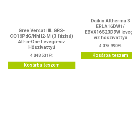
Daikin Altherma 3
ERLA16DW1/
Gree Versati III. GRS-
EBVX16S23D9W leve
CQ16PdG/NhH2-M (3 fázisú)
víz hőszivattyú
All-in-One Levegő-víz
4 075 990
Ft
Hőszivattyú
Kosárba teszem
4 048 531
Ft
Kosárba teszem