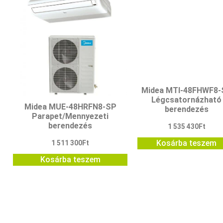
Midea MTI-48FHWF8-
Légcsatornázható
Midea MUE-48HRFN8-SP
berendezés
Parapet/Mennyezeti
berendezés
1 535 430
Ft
Kosárba teszem
1 511 300
Ft
Kosárba teszem