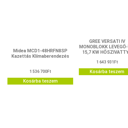
GREE VERSATI IV
MONOBLOKK LEVEGŐ-
Midea MCD1-48HRFN8SP
15,7 KW HŐSZIVATT
Kazettás Klímaberendezés
1 643 931
Ft
Kosárba teszem
1 536 700
Ft
Kosárba teszem