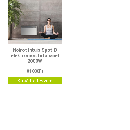
Noirot Intuis Spot-D
elektromos fűtőpanel
2000W
81 000
Ft
Kosárba teszem