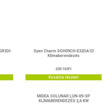
GR3DI-
Syen Charm SOH09CH-E32DA1D
Klímaberendezés
208 140
Ft
Kosárba teszem
MIDEA SOLUNAR LUN-09-SP
KLÍMABERENDEZÉS 2,6 KW