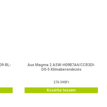
09-BL-
Aux Magma 2 ASW-H09B7A4/CCR3DI-
D0-5 Klímaberendezés
276 390
Ft
Kosárba teszem