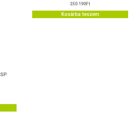
250 190
Ft
Kosárba teszem
-SP