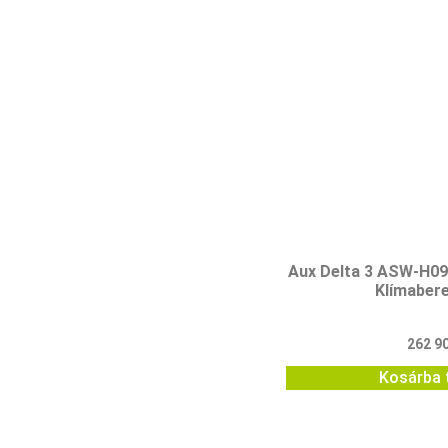
Aux Delta 3 ASW-H0
Klímaber
262 9
Kosárba 