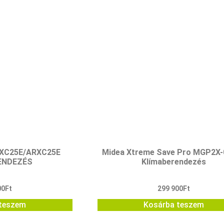
TXC25E/ARXC25E
Midea Xtreme Save Pro MGP2X
ENDEZÉS
Klímaberendezés
00
Ft
299 900
Ft
teszem
Kosárba teszem