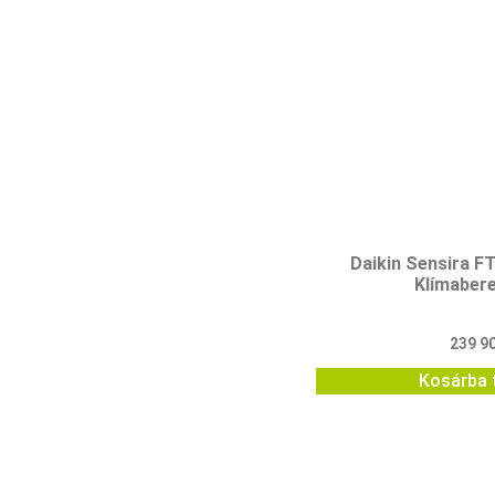
Daikin Sensira 
Klímaber
239 9
Kosárba 