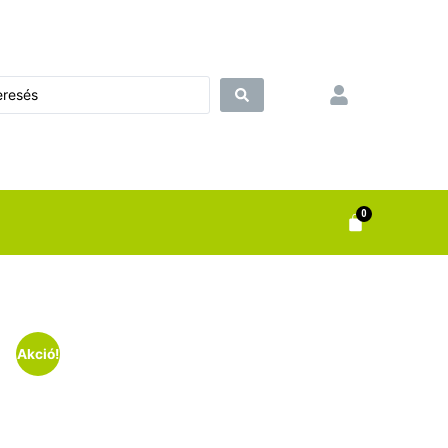
0
Akció!