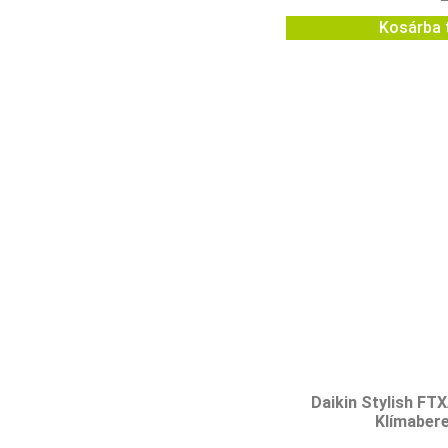
Kosárba 
Daikin Stylish F
Klímaber