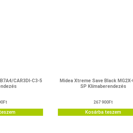
9B7A4/CAR3DI-C3-5
Midea Xtreme Save Black MG2X-
endezés
SP Klímaberendezés
00
Ft
267 900
Ft
teszem
Kosárba teszem