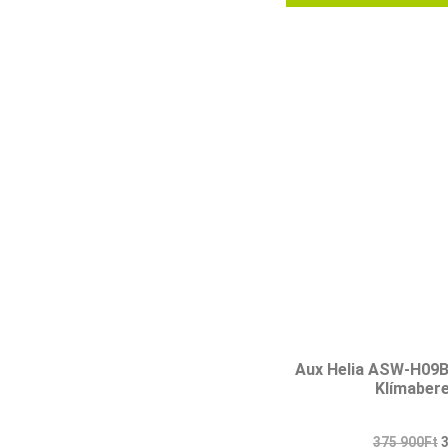
Aux Helia ASW-H09
Klímaber
375 900
Ft