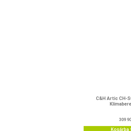
C&H Artic CH-
Klímaber
309 9
Kosárba 