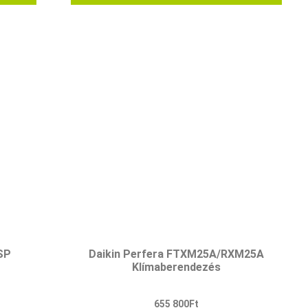
SP
Daikin Perfera FTXM25A/RXM25A
Klímaberendezés
655 800
Ft