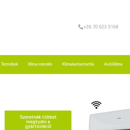
+36 70 623 5168
Termékek
Klíma szerelés
Klímakarbantartás
Autóklíma
Szeretnék többet
megtudni a
gyártóinkról