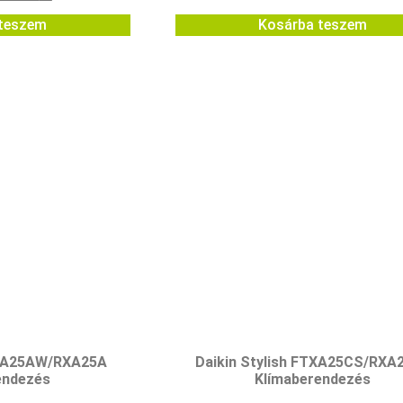
teszem
Kosárba teszem
TXA25AW/RXA25A
Daikin Stylish FTXA25CS/RXA
endezés
Klímaberendezés