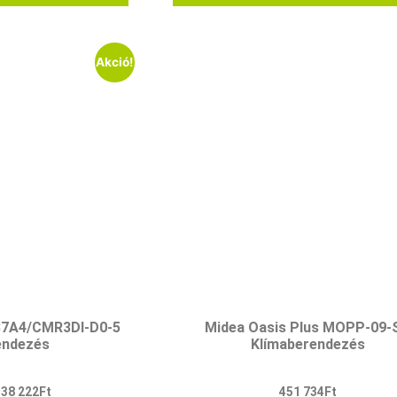
Akció!
B7A4/CMR3DI-D0-5
Midea Oasis Plus MOPP-09-
endezés
Klímaberendezés
338 222
Ft
451 734
Ft