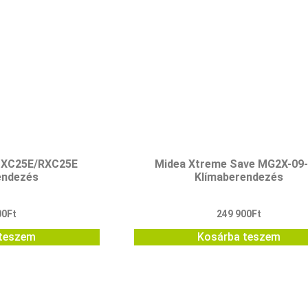
FTXC25E/RXC25E
Midea Xtreme Save MG2X-09
endezés
Klímaberendezés
00
Ft
249 900
Ft
teszem
Kosárba teszem