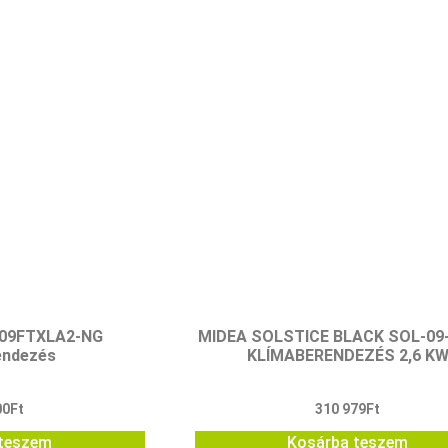
S09FTXLA2-NG
MIDEA SOLSTICE BLACK SOL-09
endezés
KLÍMABERENDEZÉS 2,6 K
00
Ft
310 979
Ft
teszem
Kosárba teszem