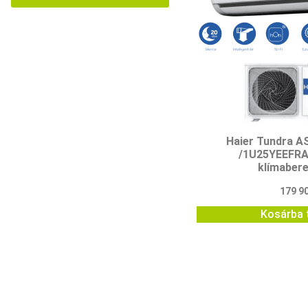
Haier Tundra 
/1U25YEEFRA 
klímaber
179 9
Kosárba 