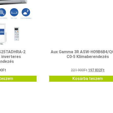
AS25TADHRA-2
Aux Gamma 3R ASW-H09B6B4/Q
inverteres
C0-5 Klímaberendezés
endezés
00
Ft
221 900
Ft
197 832
Ft
teszem
Kosárba teszem