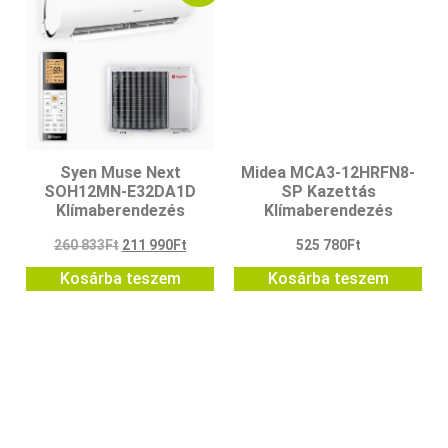
Syen Muse Next
Midea MCA3-12HRFN8-
SOH12MN-E32DA1D
SP Kazettás
Klímaberendezés
Klímaberendezés
260 833
Ft
211 990
Ft
525 780
Ft
Kosárba teszem
Kosárba teszem