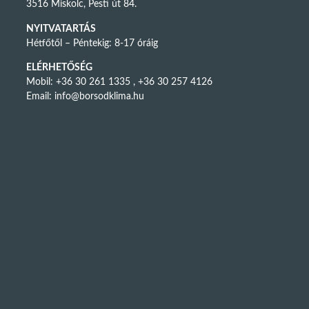
3516 Miskolc, Pesti út 84.
NYITVATARTÁS
Hétfőtől – Péntekig: 8-17 óráig
ELÉRHETŐSÉG
Mobil: +36 30 261 1335 , +36 30 257 4126
Email:
info@borsodklima.hu