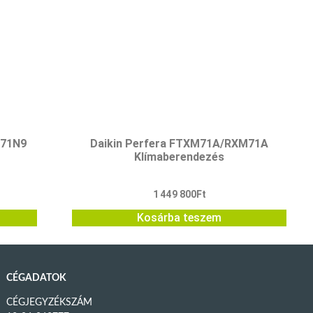
P71N9
Daikin Perfera FTXM71A/RXM71A
Klímaberendezés
1 449 800
Ft
Kosárba teszem
CÉGADATOK
CÉGJEGYZÉKSZÁM