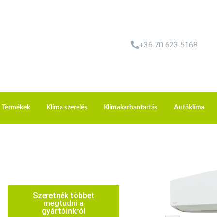
+36 70 623 5168
Termékek
Klíma szerelés
Klímakarbantartás
Autóklíma
Szeretnék többet
megtudni a
gyártóinkról