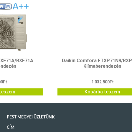
FTXF71A/RXF71A
Daikin Comfora FTXP71N9/RX
endezés
Klímaberendezés
00
Ft
1 032 800
Ft
teszem
Kosárba teszem
PEST MEGYEI ÜZLETÜNK
CÍM