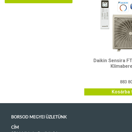
Daikin Sensira 
Klímaber
883 8
Kosárba 
BORSOD MEGYEI ÜZLETÜNK
CÍM