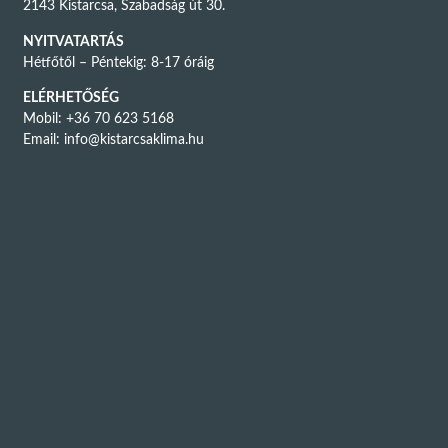
2143 Kistarcsa, Szabadság út 30.
NYITVATARTÁS
Hétfőtől – Péntekig: 8-17 óráig
ELÉRHETŐSÉG
Mobil: +36 70 623 5168
Email:
info@kistarcsaklima.hu