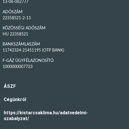
13-06-062777
ADÓSZÁM
22358521-2-13
KÖZÖSSÉGI ADÓSZÁM
HU 22358521
BANKSZÁMLASZÁM
11742324-21451195 (OTP BANK)
F-GÁZ ÜGYFÉLAZONOSÍTÓ
1000000007723
ÁSZF
Cégünkről
https://kistarcsaklima.hu/adatvedelmi-
szabalyzat/