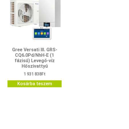
Gree Versati III. GRS-
CQ6.0Pd/NhH-E (1
fázisú) Levegő-víz
Hőszivattyú
1 931 838
Ft
Kosárba teszem