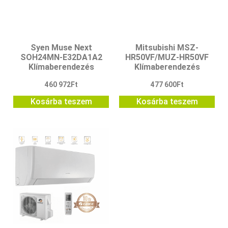
Syen Muse Next
Mitsubishi MSZ-
SOH24MN-E32DA1A2
HR50VF/MUZ-HR50VF
Klímaberendezés
Klímaberendezés
460 972
Ft
477 600
Ft
Kosárba teszem
Kosárba teszem