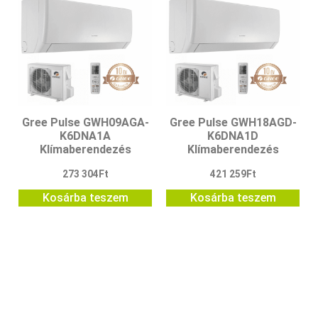
Gree Pulse GWH09AGA-
Gree Pulse GWH18AGD-
K6DNA1A
K6DNA1D
Klímaberendezés
Klímaberendezés
273 304
Ft
421 259
Ft
Kosárba teszem
Kosárba teszem