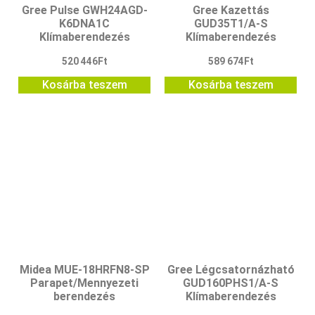
Gree Pulse GWH24AGD-
Gree Kazettás
K6DNA1C
GUD35T1/A-S
Klímaberendezés
Klímaberendezés
520 446
Ft
589 674
Ft
Kosárba teszem
Kosárba teszem
Midea MUE-18HRFN8-SP
Gree Légcsatornázható
Parapet/Mennyezeti
GUD160PHS1/A-S
berendezés
Klímaberendezés