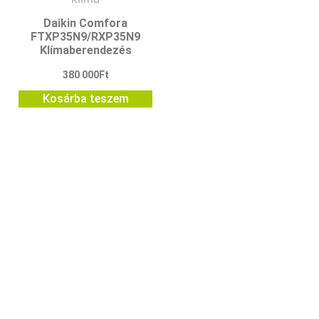
Daikin Comfora
FTXP35N9/RXP35N9
Klímaberendezés
380 000
Ft
Kosárba teszem