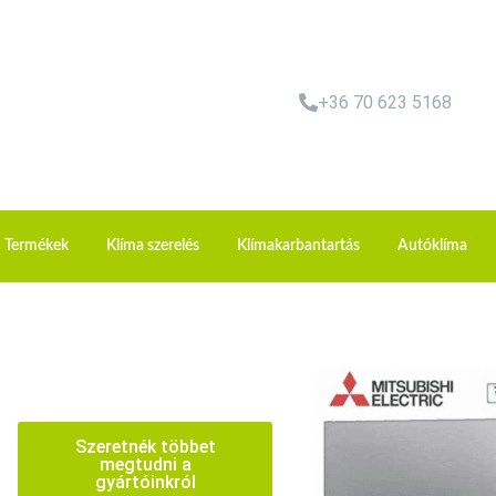
+36 70 623 5168
Termékek
Klíma szerelés
Klímakarbantartás
Autóklíma
Szeretnék többet
megtudni a
gyártóinkról