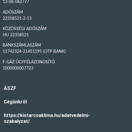
13-06-062777
ADÓSZÁM
22358521-2-13
KÖZÖSSÉGI ADÓSZÁM
HU 22358521
BANKSZÁMLASZÁM
11742324-21451195 (OTP BANK)
F-GÁZ ÜGYFÉLAZONOSÍTÓ
1000000007723
ÁSZF
Cégünkről
https://kistarcsaklima.hu/adatvedelmi-
szabalyzat/