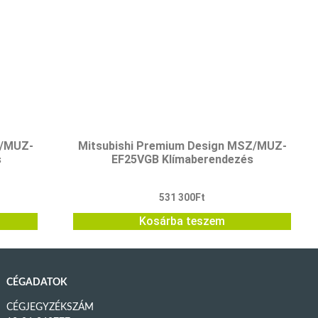
Z/MUZ-
Mitsubishi Premium Design MSZ/MUZ-
s
EF25VGB Klímaberendezés
531 300
Ft
Kosárba teszem
CÉGADATOK
CÉGJEGYZÉKSZÁM