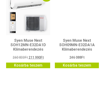
Syen Muse Next
Syen Muse Next
SOH12MN-E32DA1D
SOH09MN-E32DA1A
Klímaberendezés
Klímaberendezés
260 833
Ft
211 990
Ft
246 088
Ft
Kosárba teszem
Kosárba teszem