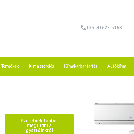
+36 70 623 5168
Termékek
Klíma szerelés
Klímakarbantartás
Autóklíma
Szeretnék többet
megtudni a
gyártóinkról