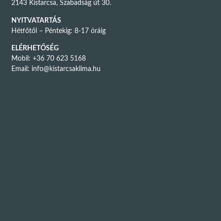
2143 Kistarcsa, Szabadság út 30.
NYITVATARTÁS
Hétfőtől – Péntekig: 8-17 óráig
ELÉRHETŐSÉG
Mobil: +36 70 623 5168
Email:
info@kistarcsaklima.hu