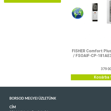
FISHER Comfort Plu
/ FSOAIF-CP-181AE3
379 0
Kosárba 
BORSOD MEGYEI ÜZLETÜNK
CÍM