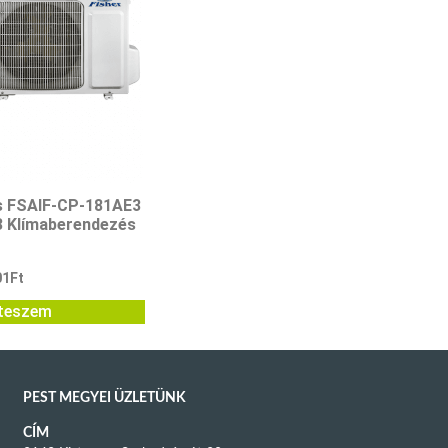
s FSAIF-CP-181AE3
 Klímaberendezés
01
Ft
teszem
PEST MEGYEI ÜZLETÜNK
CÍM