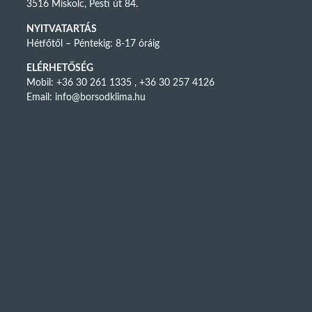
3516 Miskolc, Pesti út 84.
NYITVATARTÁS
Hétfőtől – Péntekig: 8-17 óráig
ELÉRHETŐSÉG
Mobil: +36 30 261 1335 , +36 30 257 4126
Email:
info@borsodklima.hu