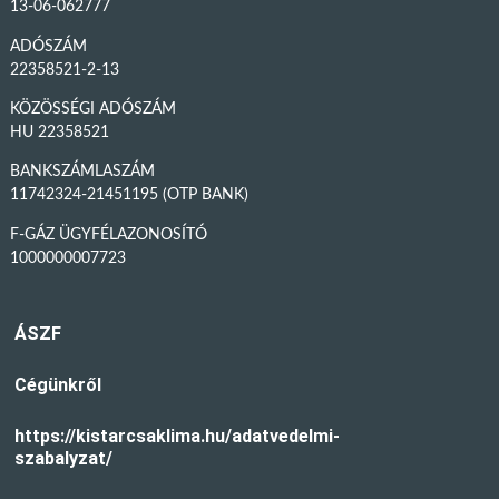
13-06-062777
ADÓSZÁM
22358521-2-13
KÖZÖSSÉGI ADÓSZÁM
HU 22358521
BANKSZÁMLASZÁM
11742324-21451195 (OTP BANK)
F-GÁZ ÜGYFÉLAZONOSÍTÓ
1000000007723
ÁSZF
Cégünkről
https://kistarcsaklima.hu/adatvedelmi-
szabalyzat/