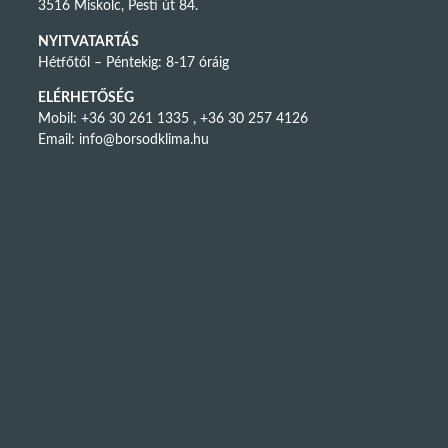
3516 Miskolc, Pesti út 84.
NYITVATARTÁS
Hétfőtől – Péntekig: 8-17 óráig
ELÉRHETŐSÉG
Mobil: +36 30 261 1335 , +36 30 257 4126
Email:
info@borsodklima.hu