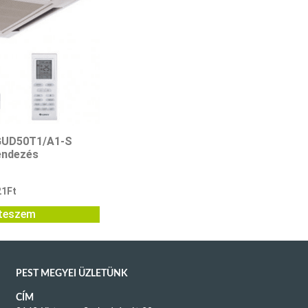
 GUD50T1/A1-S
endezés
21
Ft
teszem
PEST MEGYEI ÜZLETÜNK
CÍM