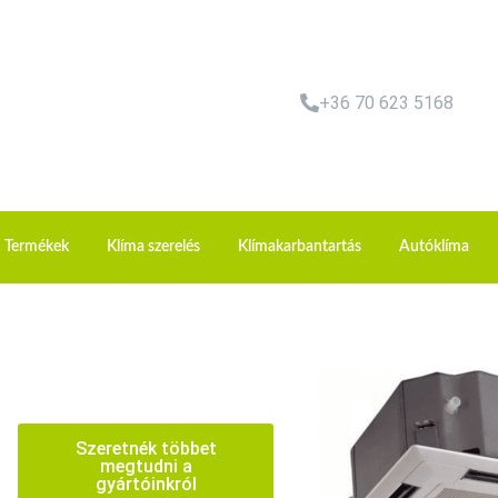
+36 70 623 5168
Termékek
Klíma szerelés
Klímakarbantartás
Autóklíma
Szeretnék többet
megtudni a
gyártóinkról