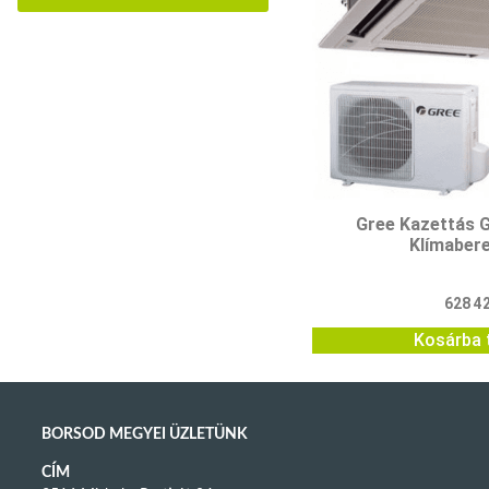
Gree Kazettás
Klímaber
628 4
Kosárba 
BORSOD MEGYEI ÜZLETÜNK
CÍM