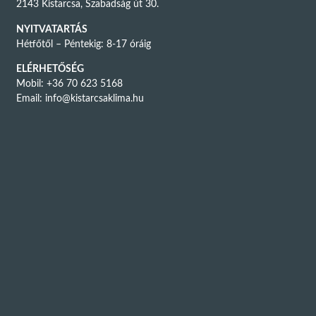
2143 Kistarcsa, Szabadság út 30.
NYITVATARTÁS
Hétfőtől – Péntekig: 8-17 óráig
ELÉRHETŐSÉG
Mobil: +36 70 623 5168
Email:
info@kistarcsaklima.hu