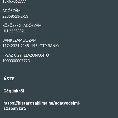
13-06-062777
ADÓSZÁM
22358521-2-13
KÖZÖSSÉGI ADÓSZÁM
HU 22358521
BANKSZÁMLASZÁM
11742324-21451195 (OTP BANK)
F-GÁZ ÜGYFÉLAZONOSÍTÓ
1000000007723
ÁSZF
Cégünkről
https://kistarcsaklima.hu/adatvedelmi-
szabalyzat/