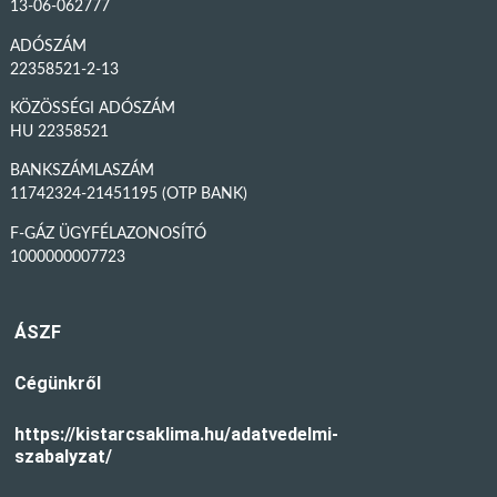
13-06-062777
ADÓSZÁM
22358521-2-13
KÖZÖSSÉGI ADÓSZÁM
HU 22358521
BANKSZÁMLASZÁM
11742324-21451195 (OTP BANK)
F-GÁZ ÜGYFÉLAZONOSÍTÓ
1000000007723
ÁSZF
Cégünkről
https://kistarcsaklima.hu/adatvedelmi-
szabalyzat/