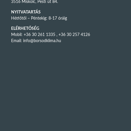
3516 Miskolc, Pesti út 84.
NYITVATARTÁS
Hétfőtől – Péntekig: 8-17 óráig
ELÉRHETŐSÉG
Mobil: +36 30 261 1335 , +36 30 257 4126
Email:
info@borsodklima.hu