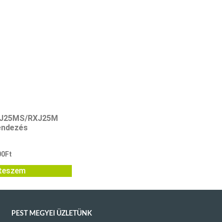
TXJ25MS/RXJ25M
endezés
00
Ft
teszem
PEST MEGYEI ÜZLETÜNK