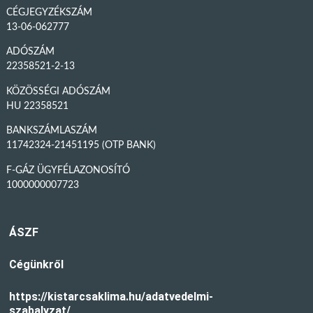
CÉGJEGYZÉKSZÁM
13-06-062777
ADÓSZÁM
22358521-2-13
KÖZÖSSÉGI ADÓSZÁM
HU 22358521
BANKSZÁMLASZÁM
11742324-21451195 (OTP BANK)
F-GÁZ ÜGYFÉLAZONOSÍTÓ
1000000007723
ÁSZF
Cégünkről
https://kistarcsaklima.hu/adatvedelmi-
szabalyzat/