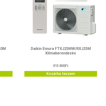
20M
Daikin Emura FTXJ25MW/RXJ25M
Klímaberendezés
915 800
Ft
Kosárba teszem