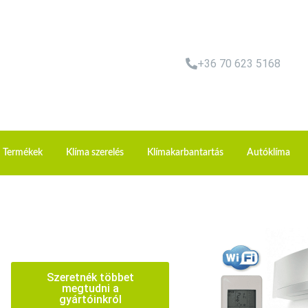
+36 70 623 5168
Termékek
Klíma szerelés
Klímakarbantartás
Autóklíma
Szeretnék többet
megtudni a
gyártóinkról