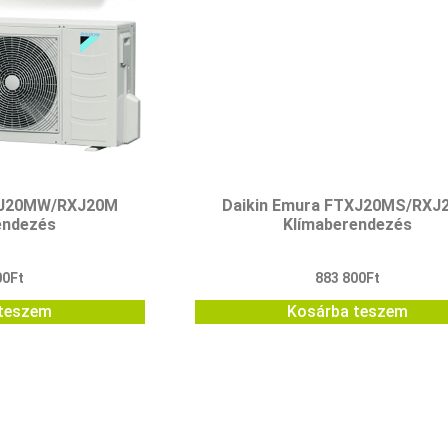
TXJ20MW/RXJ20M
Daikin Emura FTXJ20MS/RXJ
endezés
Klímaberendezés
00
Ft
883 800
Ft
teszem
Kosárba teszem