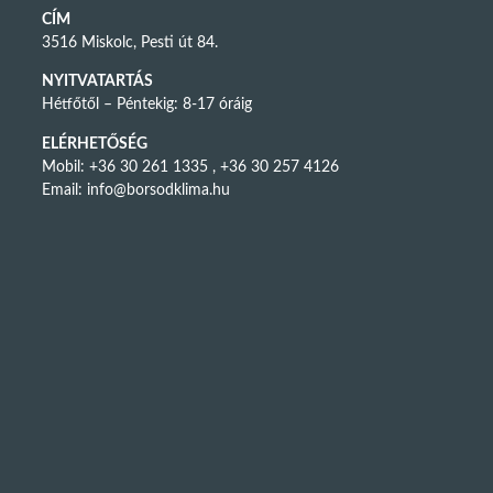
CÍM
3516 Miskolc, Pesti út 84.
NYITVATARTÁS
Hétfőtől – Péntekig: 8-17 óráig
ELÉRHETŐSÉG
Mobil: +36 30 261 1335 , +36 30 257 4126
Email:
info@borsodklima.hu