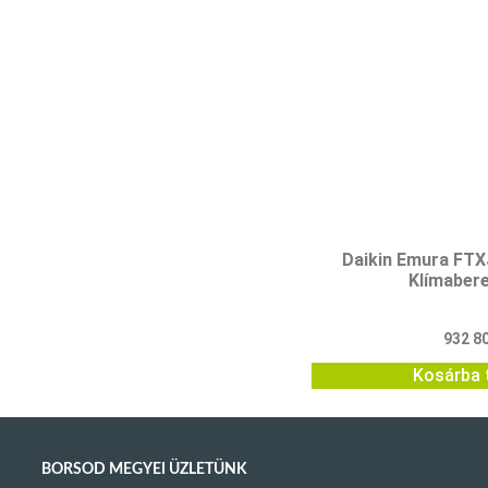
Daikin Emura F
Klímaber
932 8
Kosárba 
BORSOD MEGYEI ÜZLETÜNK