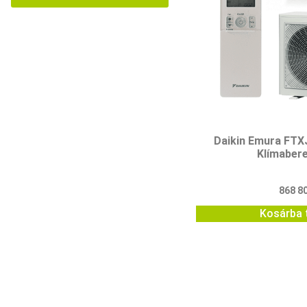
Daikin Emura F
Klímaber
868 8
Kosárba 