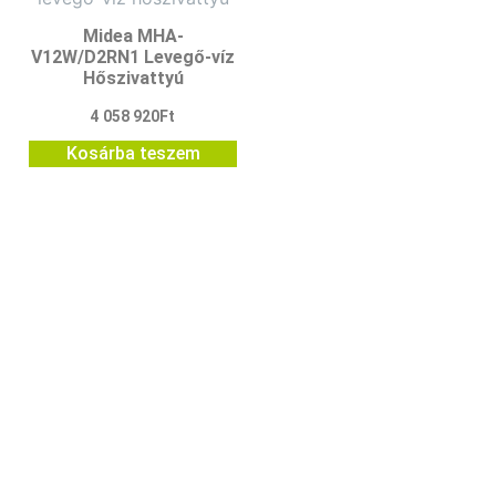
Midea MHA-
V12W/D2RN1 Levegő-víz
Hőszivattyú
4 058 920
Ft
Kosárba teszem