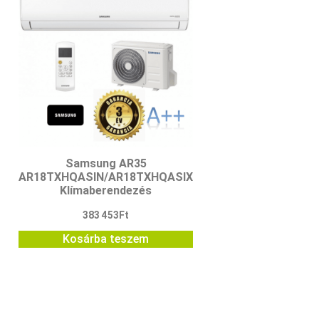
Samsung AR35
AR18TXHQASIN/AR18TXHQASIX
Klímaberendezés
383 453
Ft
Kosárba teszem