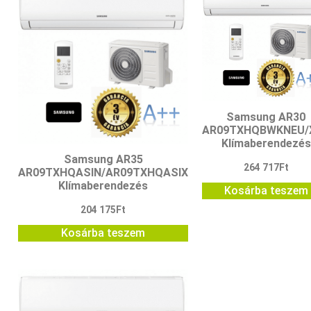
Samsung AR30
AR09TXHQBWKNEU/
Klímaberendezés
Samsung AR35
264 717
Ft
AR09TXHQASIN/AR09TXHQASIX
Klímaberendezés
Kosárba teszem
204 175
Ft
Kosárba teszem