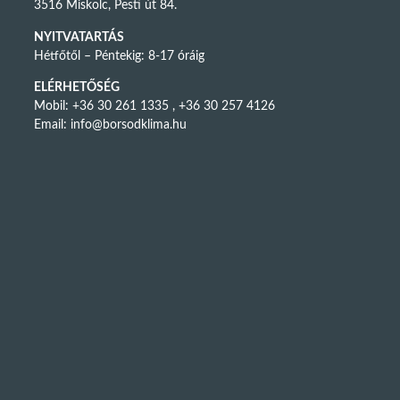
3516 Miskolc, Pesti út 84.
NYITVATARTÁS
Hétfőtől – Péntekig: 8-17 óráig
ELÉRHETŐSÉG
Mobil: +36 30 261 1335 , +36 30 257 4126
Email:
info@borsodklima.hu