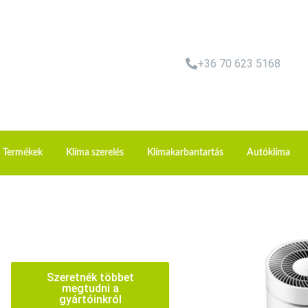
+36 70 623 5168
Termékek
Klíma szerelés
Klímakarbantartás
Autóklíma
Szeretnék többet
megtudni a
gyártóinkról