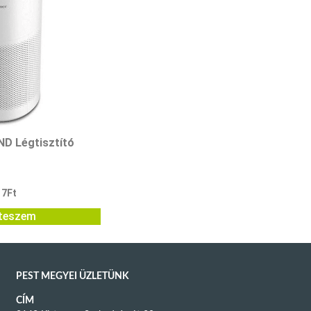
D Légtisztító
17
Ft
teszem
PEST MEGYEI ÜZLETÜNK
CÍM