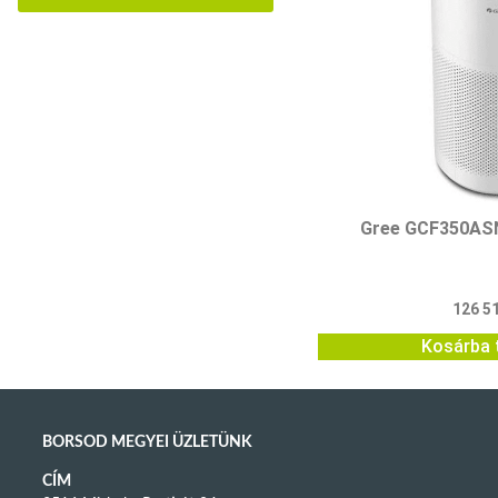
Gree GCF350ASN
126 5
Kosárba 
BORSOD MEGYEI ÜZLETÜNK
CÍM