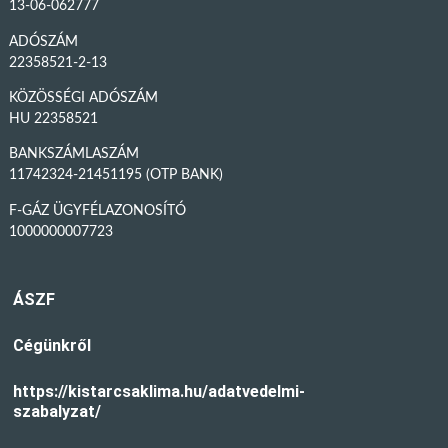
13-06-062777
ADÓSZÁM
22358521-2-13
KÖZÖSSÉGI ADÓSZÁM
HU 22358521
BANKSZÁMLASZÁM
11742324-21451195 (OTP BANK)
F-GÁZ ÜGYFÉLAZONOSÍTÓ
1000000007723
ÁSZF
Cégünkről
https://kistarcsaklima.hu/adatvedelmi-
szabalyzat/