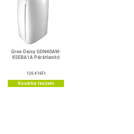
Gree Daisy GDN40AW-
K5EBA1A Párátlanító
126 416
Ft
Kosárba teszem