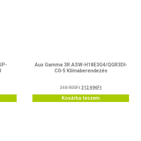
SP-
Aux Gamma 3R ASW-H18E3G4/QGR3DI-
3
C0-5 Klímaberendezés
348 900
Ft
312 494
Ft
Kosárba teszem