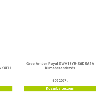
Gree Amber Royal GWH18YE-S6DBA1A
WKXEU
Klímaberendezés
509 207
Ft
Kosárba teszem