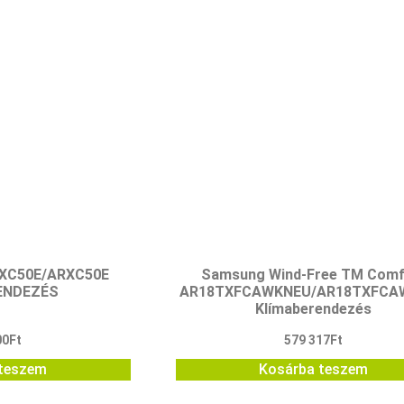
TXC50E/ARXC50E
Samsung Wind-Free TM Comf
ENDEZÉS
AR18TXFCAWKNEU/AR18TXFCA
Klímaberendezés
00
Ft
579 317
Ft
teszem
Kosárba teszem