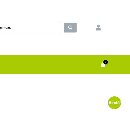
0
Akció!