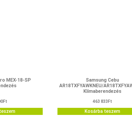
Pro MEX-18-SP
Samsung Cebu
endezés
AR18TXFYAWKNEU/AR18TXFYA
Klímaberendezés
00
Ft
463 833
Ft
teszem
Kosárba teszem