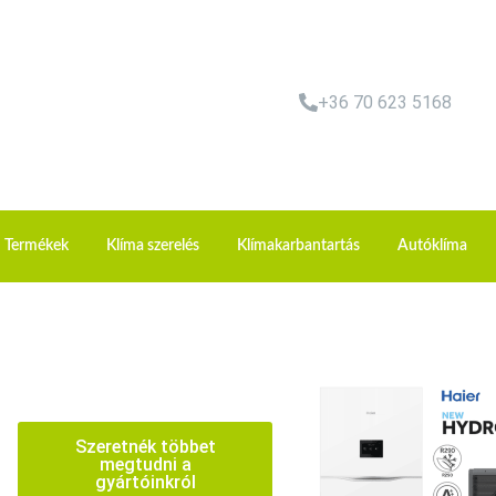
+36 70 623 5168
Termékek
Klíma szerelés
Klímakarbantartás
Autóklíma
Szeretnék többet
megtudni a
gyártóinkról