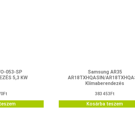
VO-053-SP
Samsung AR35
EZÉS 5,3 KW
AR18TXHQASIN/AR18TXHQA
Klímaberendezés
70
Ft
383 453
Ft
teszem
Kosárba teszem