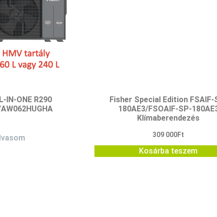
L-IN-ONE R290
Fisher Special Edition FSAIF-
 /AW062HUGHA
180AE3/FSOAIF-SP-180AE
Klímaberendezés
309 000
Ft
olvasom
Kosárba teszem