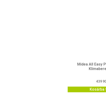
Midea All Easy 
Klímaber
439 9
Kosárba 