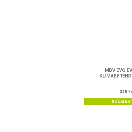
MDV EVO E
KLÍMABEREND
318 7
Kosárba 