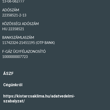
13-06-062777
ADÓSZÁM
22358521-2-13
KÖZÖSSÉGI ADÓSZÁM
HU 22358521
BANKSZÁMLASZÁM
11742324-21451195 (OTP BANK)
F-GÁZ ÜGYFÉLAZONOSÍTÓ
1000000007723
ÁSZF
Cégünkről
https://kistarcsaklima.hu/adatvedelmi-
szabalyzat/