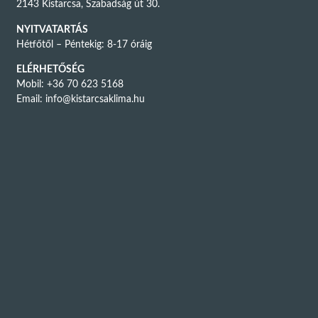
2143 Kistarcsa, Szabadság út 30.
NYITVATARTÁS
Hétfőtől – Péntekig: 8-17 óráig
ELÉRHETŐSÉG
Mobil: +36 70 623 5168
Email:
info@kistarcsaklima.hu