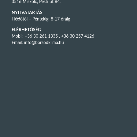
3516 Miskolc, Pesti út 84.
NYITVATARTÁS
Hétfőtől – Péntekig: 8-17 óráig
ELÉRHETŐSÉG
Mobil: +36 30 261 1335 , +36 30 257 4126
Email:
info@borsodklima.hu