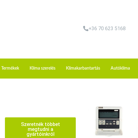
+36 70 623 5168
Termékek
Klíma szerelés
Klímakarbantartás
Autóklíma
Szeretnék többet
megtudni a
gyártóinkról