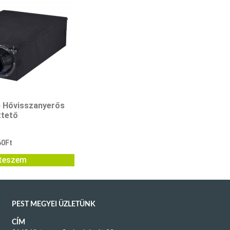
 Hővisszanyerős
ztető
60
Ft
teszem
PEST MEGYEI ÜZLETÜNK
CÍM