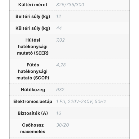
Kültéri méret
825/735/300
Beltéri súly (kg)
12
Kültéri súly (kg)
44
Hűtési
7,02
hatékonysági
mutató (SEER)
Fűtés
4,28
hatékonysági
mutató (SCOP)
Hűtőközeg
R32
Elektromos betáp
1 Ph, 220V-240V, 50Hz
Biztosíték (A)
16
Csőhossz
30/20
maxemelés