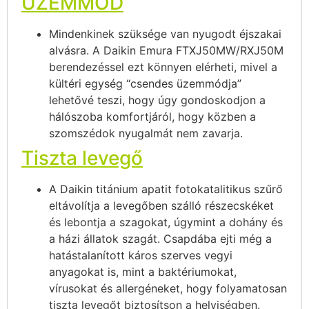
ÜZEMMÓD
Mindenkinek szüksége van nyugodt éjszakai
alvásra. A Daikin Emura FTXJ50MW/RXJ50M
berendezéssel ezt könnyen elérheti, mivel a
kültéri egység “csendes üzemmódja”
lehetővé teszi, hogy úgy gondoskodjon a
hálószoba komfortjáról, hogy közben a
szomszédok nyugalmát nem zavarja.
Tiszta levegő
A Daikin titánium apatit fotokatalitikus szűrő
eltávolítja a levegőben szálló részecskéket
és lebontja a szagokat, úgymint a dohány és
a házi állatok szagát. Csapdába ejti még a
hatástalanított káros szerves vegyi
anyagokat is, mint a baktériumokat,
vírusokat és allergéneket, hogy folyamatosan
tiszta levegőt biztosítson a helyiségben.