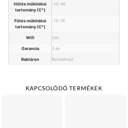
Hűtés működési
-10-46
tartomány (C°)
Fűtés működési
-15-18
tartomány (C°)
Wifi
Van
Garancia
3 év
Raktáron
Rendelhető
KAPCSOLÓDÓ TERMÉKEK