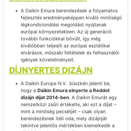
A Daikin Emura berendezések a folyamatos
fejlesztés eredményeképpen kiváló minőségű
légkondicionálási megoldást nyújtanak
európai környezetekben. Az új generáció
további funkciókkal bővült, így még
kiválóbban teljesíti az európai esztétikai
elvárások, műszaki feltételek és felhasználói
igények követelményeit.
DÍJNYERTES DIZÁJN
A Daikin Europe N.V. büszkén jelenti be,
hogy a
Daikin Emura elnyerte a Reddot
dizájn díjat 2014-ben
. A Daikin Emurát egy
nemzetközi zsűri értékelte, aki ezt a díjat –
mint a minőség pecsétjét – csak olyan
berendezésnek ítéli oda, mely dizájnját
tekintve jelentős mértékben kiemelkedik a