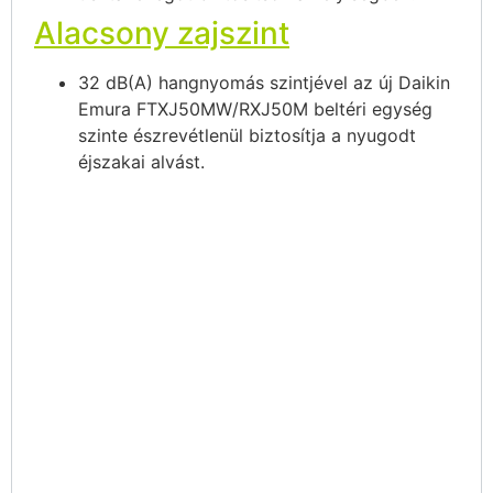
Alacsony zajszint
32 dB(A) hangnyomás szintjével az új Daikin
Emura FTXJ50MW/RXJ50M beltéri egység
szinte észrevétlenül biztosítja a nyugodt
éjszakai alvást.