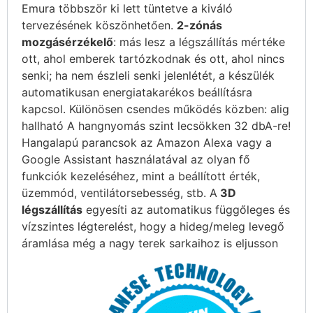
Emura többször ki lett tüntetve a kiváló
tervezésének köszönhetően.
2-zónás
mozgásérzékelő
: más lesz a légszállítás mértéke
ott, ahol emberek tartózkodnak és ott, ahol nincs
senki; ha nem észleli senki jelenlétét, a készülék
automatikusan energiatakarékos beállításra
kapcsol. Különösen csendes működés közben: alig
hallható A hangnyomás szint lecsökken 32 dbA-re!
Hangalapú parancsok az Amazon Alexa vagy a
Google Assistant használatával az olyan fő
funkciók kezeléséhez, mint a beállított érték,
üzemmód, ventilátorsebesség, stb. A
3D
légszállítás
egyesíti az automatikus függőleges és
vízszintes légterelést, hogy a hideg/meleg levegő
áramlása még a nagy terek sarkaihoz is eljusson