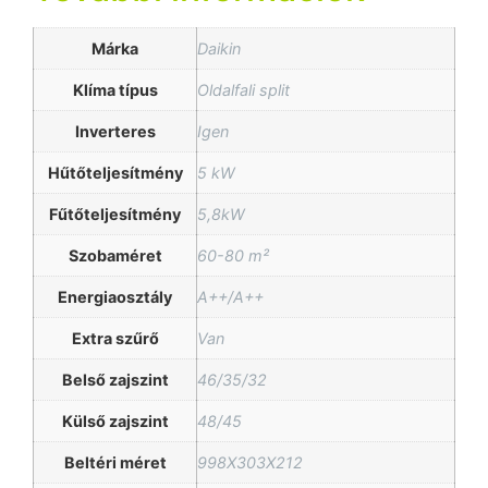
Márka
Daikin
Klíma típus
Oldalfali split
Inverteres
Igen
Hűtőteljesítmény
5 kW
Fűtőteljesítmény
5,8kW
Szobaméret
60-80 m²
Energiaosztály
A++/A++
Extra szűrő
Van
Belső zajszint
46/35/32
Külső zajszint
48/45
Beltéri méret
998X303X212