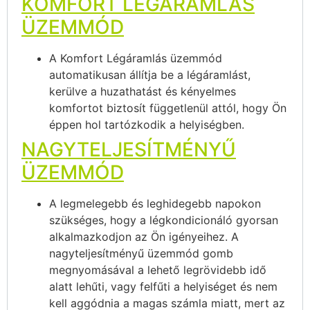
KOMFORT LÉGÁRAMLÁS
ÜZEMMÓD
A Komfort Légáramlás üzemmód
automatikusan állítja be a légáramlást,
kerülve a huzathatást és kényelmes
komfortot biztosít függetlenül attól, hogy Ön
éppen hol tartózkodik a helyiségben.
NAGYTELJESÍTMÉNYŰ
ÜZEMMÓD
A legmelegebb és leghidegebb napokon
szükséges, hogy a légkondicionáló gyorsan
alkalmazkodjon az Ön igényeihez. A
nagyteljesítményű üzemmód gomb
megnyomásával a lehető legrövidebb idő
alatt lehűti, vagy felfűti a helyiséget és nem
kell aggódnia a magas számla miatt, mert az