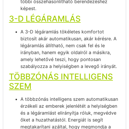
többi összehasonlítható berendezéshez
képest.
3-D LÉGÁRAMLÁS
A 3-D légáramlás tökéletes komfortot
biztosít akár automatikusan, akár kérésre. A
légáramlás állítható, nem csak fel és le
irányban, hanem egyik oldalról a másikra,
amely lehetővé teszi, hogy pontosan
szabályozza a helyiségben a levegő irányát.
TÖBBZÓNÁS INTELLIGENS
SZEM
A többzónás intelligens szem automatikusan
érzékeli az emberek jelenlétét a helyiségben
és a légáramlást elirányítja róluk, megvédve
őket a huzathatástól. Energiát is segít
megtakarítani azáltal, hogy megmondja a