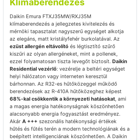
Klímaberendezés
Daikin Emura FTXJ35MW/RXJ35M
klímaberendezés a jellegzetes kivitelezés és
mérnöki tapasztalat nagyszerű egységet alkotja
az elegáns, matt kristályfehér burkolatával. Az
ezüst allergén eltávolító
és légtisztító szűrő
kiszűri az olyan allergéneket, mint a pollenek,
ezzel folyamatosan tiszta levegőt biztosít.
Daikin
Residential vezérlő
: vezérelje a beltéri egységet
helyi hálózaton vagy interneten keresztül
bárhonnan. Az R32-es hűtőközeggel működő
berendezések az R-410A hűtőközeghez képest
68%-kal csökkentik a környezeti hatásokat
, ami
a magas energia hatékonyságnak köszönhetően
alacsonyabb energia fogyasztást eredményez.
Akár
A +++
szezonális hatékonysági értékek
hűtés és fűtés terén a modern technológiának és a
beépített intelligenciának köszönhetően. A Daikin