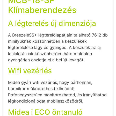
MCB-18-SP
Klímaberendezés
A légterelés új dimenziója
A BreezeleSS+ légterelőlapátjain található 7612 db
minilyuknak köszönhetően a készülékek
légterelelése lágy és gyengéd. A készülék az új
kialakításnak köszönhetően három oldalon
gyengéden oszlatja el a befújt levegőt.
Wifi vezérlés
Midea gyári wifi vezérlés, hogy bárhonnan,
bármikor működtethesd klímádat!
Pofonegyszerűen monitorozhatod, és irányíthatod
légkondicionálódat mobileszközödről.
Midea i ECO öntanuló