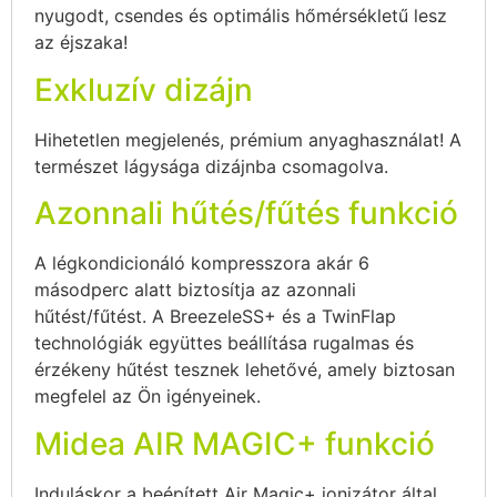
nyugodt, csendes és optimális hőmérsékletű lesz
az éjszaka!
Exkluzív dizájn
Hihetetlen megjelenés, prémium anyaghasználat! A
természet lágysága dizájnba csomagolva.
Azonnali hűtés/fűtés funkció
A légkondicionáló kompresszora akár 6
másodperc alatt biztosítja az azonnali
hűtést/fűtést. A BreezeleSS+ és a TwinFlap
technológiák együttes beállítása rugalmas és
érzékeny hűtést tesznek lehetővé, amely biztosan
megfelel az Ön igényeinek.
Midea AIR MAGIC+ funkció
Induláskor a beépített Air Magic+ ionizátor által