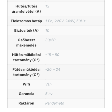
Hűtés/fűtés
13
áramfelvétel (A)
Elektromos betáp
1 Ph, 220V-240V, 50Hz
Biztosíték (A)
10
Csőhossz
30/20
maxemelés
Hűtés működési
-15 – 50
tartomány (C°)
Fűtés működési
-20 ~ 24
tartomány (C°)
Wifi
Van
Garancia
5 év
Raktáron
Rendelhető