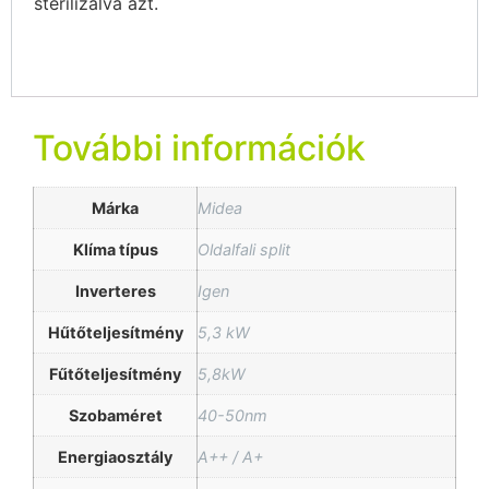
sterilizálva azt.
További információk
Márka
Midea
Klíma típus
Oldalfali split
Inverteres
Igen
Hűtőteljesítmény
5,3 kW
Fűtőteljesítmény
5,8kW
Szobaméret
40-50nm
Energiaosztály
A++ / A+