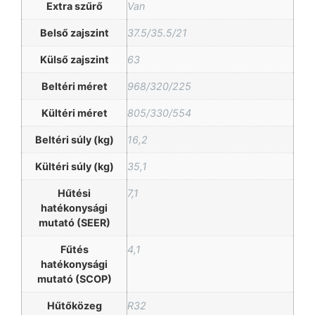
Extra szűrő
Van
Belső zajszint
37.5/35.5/21
Külső zajszint
63
Beltéri méret
968/320/225
Kültéri méret
805/330/554
Beltéri súly (kg)
16,2
Kültéri súly (kg)
35,1
Hűtési
7,1
hatékonysági
mutató (SEER)
Fűtés
4,1
hatékonysági
mutató (SCOP)
Hűtőközeg
R32