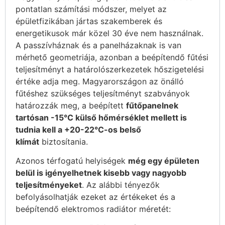
pontatlan számítási módszer, melyet az
épületfizikában jártas szakemberek és
energetikusok már közel 30 éve nem használnak.
A passzívháznak és a panelházaknak is van
mérhető geometriája, azonban a beépítendő fűtési
teljesítményt a határolószerkezetek hőszigetelési
értéke adja meg. Magyarországon az önálló
fűtéshez szükséges teljesítményt szabványok
határozzák meg, a beépített
fűtőpanelnek
tartósan -15°C külső hőmérséklet mellett is
tudnia kell a +20-22°C-os belső
klímát
biztosítania.
Azonos térfogatú helyiségek
még egy épületen
belül is igényelhetnek kisebb vagy nagyobb
teljesítményeket
. Az alábbi tényezők
befolyásolhatják ezeket az értékeket és a
beépítendő elektromos radiátor méretét: