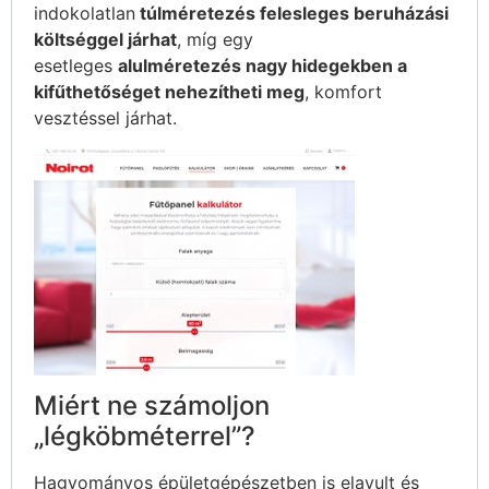
indokolatlan
túlméretezés felesleges beruházási
költséggel járhat
, míg egy
esetleges
alulméretezés nagy hidegekben a
kifűthetőséget nehezítheti meg
, komfort
vesztéssel járhat.
Miért ne számoljon
„légköbméterrel”?
Hagyományos épületgépészetben is elavult és