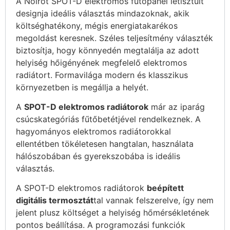
A Noirot SPOT-D elektromos fűtőpanel letisztult
designja ideális választás mindazoknak, akik
költséghatékony, mégis energiatakarékos
megoldást keresnek. Széles teljesítmény választék
biztosítja, hogy könnyedén megtalálja az adott
helyiség hőigényének megfelelő elektromos
radiátort. Formavilága modern és klasszikus
környezetben is megállja a helyét.
A
SPOT-D elektromos radiátorok
már az iparág
csúcskategóriás fűtőbetétjével rendelkeznek. A
hagyományos elektromos radiátorokkal
ellentétben tökéletesen hangtalan, használata
hálószobában és gyerekszobába is ideális
választás.
A SPOT-D elektromos radiátorok
beépített
digitális termosztát
tal vannak felszerelve, így nem
jelent plusz költséget a helyiség hőmérsékletének
pontos beállítása. A programozási funkciók