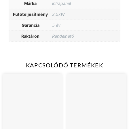
Márka
infrapanel
Fűtőteljesítmény
2,5kW
Garancia
5 év
Raktáron
Rendelhető
KAPCSOLÓDÓ TERMÉKEK