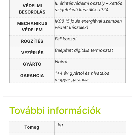
II. érintésvédelmi osztály – kettős
VÉDELMI
szigetelésű készülék, IP24
BESOROLÁS
IK08 (5 joule energiával szemben
MECHANIKUS
védett készülék)
VÉDELEM
Fali konzol
RÖGZÍTÉS
Beépített digitális termosztát
VEZÉRLÉS
Noirot
GYÁRTÓ
1+4 év gyártói és hivatalos
GARANCIA
magyar garancia
További információk
- kg
Tömeg