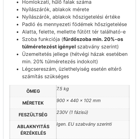
Homlokzati, hűlő falak száma
Nyílászárók, ablakok mérete
Nyílászárók, ablakok hőszigetelési értéke
Padló és mennyezeti födémek hőszigetelése
Alatta, felette, mellette fűtött tér található-e
Szoba funkciója (
fürdőszoba min. 20%-os
túlméretezést igényel
szabvány szerint)
Üzemeltetés jellege (hétvégi házak esetében
min. 20% túlméretezés indokolt)
Légcsereszám, üzlethelyiség esetén eltérő
számítás szükséges
7.5 kg
ÖMEG
900 × 440 × 102 mm
MÉRETEK
230V (1 fázisú)
FESZÜLTSÉG
Igen. EU szabvány szerinti
ABLAKNYITÁS
ÉRZÉKELÉS