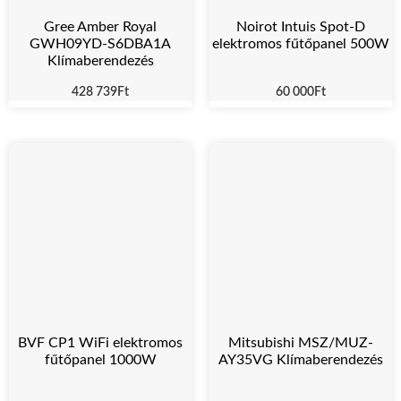
Gree Amber Royal
Noirot Intuis Spot-D
GWH09YD-S6DBA1A
elektromos fűtőpanel 500W
Klímaberendezés
428 739
Ft
60 000
Ft
BVF CP1 WiFi elektromos
Mitsubishi MSZ/MUZ-
fűtőpanel 1000W
AY35VG Klímaberendezés