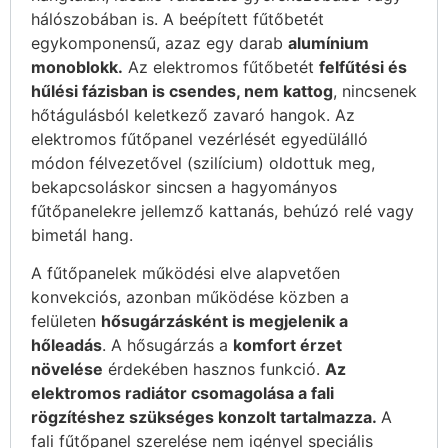
hálószobában is. A beépített fűtőbetét
egykomponensű, azaz egy darab
alumínium
monoblokk.
Az elektromos fűtőbetét
felfűtési és
hűlési fázisban is csendes, nem kattog
, nincsenek
hőtágulásból keletkező zavaró hangok. Az
elektromos fűtőpanel vezérlését egyedülálló
módon félvezetővel (szilícium) oldottuk meg,
bekapcsoláskor sincsen a hagyományos
fűtőpanelekre jellemző kattanás, behúzó relé vagy
bimetál hang.
A fűtőpanelek működési elve alapvetően
konvekciós, azonban működése közben a
felületen
hősugárzásként is megjelenik a
hőleadás
. A hősugárzás a
komfort érzet
növelése
érdekében hasznos funkció.
Az
elektromos radiátor csomagolása a fali
rögzítéshez szükséges konzolt tartalmazza.
A
fali fűtőpanel szerelése nem igényel speciális