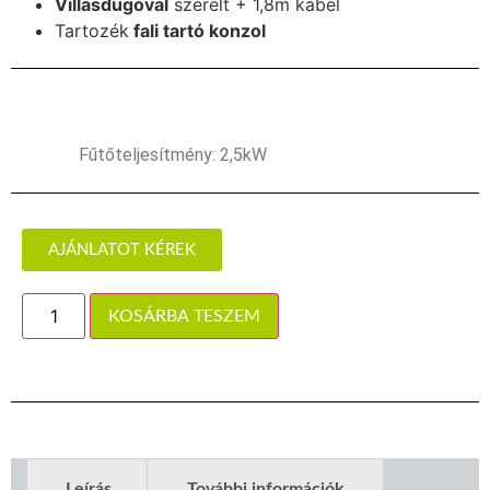
Villásdugóval
szerelt + 1,8m kábel
Tartozék
fali tartó konzol
Fűtőteljesítmény: 2,5kW
AJÁNLATOT KÉREK
KOSÁRBA TESZEM
Leírás
További információk