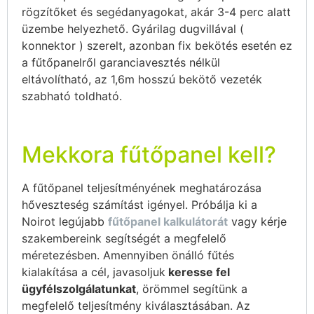
rögzítőket és segédanyagokat, akár 3-4 perc alatt
üzembe helyezhető. Gyárilag dugvillával (
konnektor ) szerelt, azonban fix bekötés esetén ez
a fűtőpanelről garanciavesztés nélkül
eltávolítható, az 1,6m hosszú bekötő vezeték
szabható toldható.
Mekkora fűtőpanel kell?
A fűtőpanel teljesítményének meghatározása
hőveszteség számítást igényel. Próbálja ki a
Noirot legújabb
fűtőpanel kalkulátorát
vagy kérje
szakembereink segítségét a megfelelő
méretezésben. Amennyiben önálló fűtés
kialakítása a cél, javasoljuk
keresse fel
ügyfélszolgálatunkat
, örömmel segítünk a
megfelelő teljesítmény kiválasztásában. Az