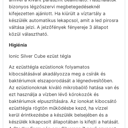
bizonyos légzőszervi megbetegedéseknél
kifejezetten ajánlott. Ha kiürült a víztartály a
készülék automatikus lekapcsol, amit a led pirosra
váltása jelzi. A jelzőfények fényereje 3 állapot
közül választható.
Higiénia
Ionic Silver Cube ezüst tégla
Az ezüsttégla ezüstionok folyamatos
kibocsátásával akadályozza meg a csírák és
baktériumok elszaporodását a légnedvesítőben.
Az ezüstionoknak kiváló mikrobaölő hatása van és
ezt használja a vízben lévő kórokozók és
baktériumok elpusztítására. Az ionokat kibocsátó
ezüsttégla rögtön működésbe kezd, ha vízzel
kerül érintkezésbe a készülék belsejében és a
készülék kikapcsolt állapotában is kifejti a hatását.