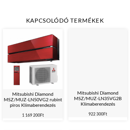
KAPCSOLÓDÓ TERMÉKEK
Mitsubishi Diamond
Mitsubishi Diamond
MSZ/MUZ-LN35VG2B
MSZ/MUZ-LN50VG2 rubint
Klímaberendezés
piros Klímaberendezés
922 300
Ft
1 169 200
Ft