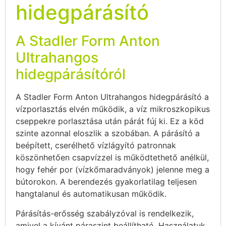
hidegpárásító
A Stadler Form Anton
Ultrahangos
hidegpárásítóról
A Stadler Form Anton Ultrahangos hidegpárásító a
vízporlasztás elvén működik, a víz mikroszkopikus
cseppekre porlasztása után párát fúj ki. Ez a köd
szinte azonnal eloszlik a szobában. A párásító a
beépített, cserélhető vízlágyító patronnak
köszönhetően csapvízzel is működtethető anélkül,
hogy fehér por (vízkőmaradványok) jelenne meg a
bútorokon. A berendezés gyakorlatilag teljesen
hangtalanul és automatikusan működik.
Párásítás-erősség szabályzóval is rendelkezik,
amivel a kívánt páraszint beállítható. Használatuk