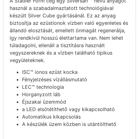
A Stadler Form cég egy Silversan ™ nevű anyagot
használ a szabadalmaztatott technológiával
készült Silver Cube gyártásánál. Ez az anyag
biztosítja az ezüstionok vízben való egyenletes és
állandó elosztását, emellett önmagát regenerálja,
így rendkívül hosszú élettartama van. Nem lehet
túladagolni, ellenáll a tisztításra használt
vegyszereknek és a vízben található tipikus
vegyületeknek.
ISC™ ionos ezüst kocka
Fényjelzéses vízállásmutató
LEC™ technologia
Horganyzott láb
Éjszakai üzemmód
a LED elsötétíthető vagy kikapcsolható
Automatikus kikapcsolás
A készülék üzem közben is utántölthető