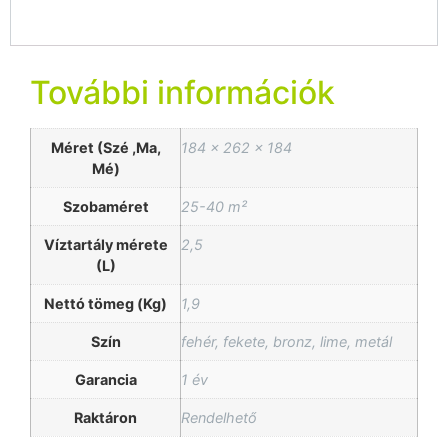
További információk
Méret (Szé ,Ma,
184 x 262 x 184
Mé)
Szobaméret
25-40 m²
Víztartály mérete
2,5
(L)
Nettó tömeg (Kg)
1,9
Szín
fehér, fekete, bronz, lime, metál
Garancia
1 év
Raktáron
Rendelhető