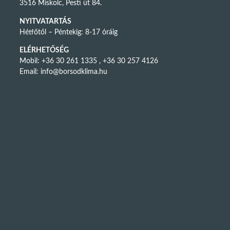
3516 Miskolc, Pesti út 84.
NYITVATARTÁS
Hétfőtől – Péntekig: 8-17 óráig
ELÉRHETŐSÉG
Mobil: +36 30 261 1335 , +36 30 257 4126
Email:
info@borsodklima.hu