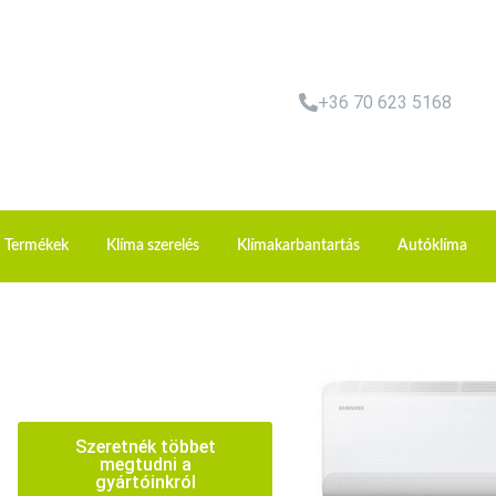
+36 70 623 5168
Termékek
Klíma szerelés
Klímakarbantartás
Autóklíma
Szeretnék többet
megtudni a
gyártóinkról