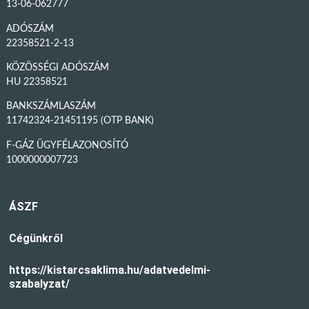
13-06-062777
ADÓSZÁM
22358521-2-13
KÖZÖSSÉGI ADÓSZÁM
HU 22358521
BANKSZÁMLASZÁM
11742324-21451195 (OTP BANK)
F-GÁZ ÜGYFÉLAZONOSÍTÓ
1000000007723
ÁSZF
Cégünkről
https://kistarcsaklima.hu/adatvedelmi-
szabalyzat/