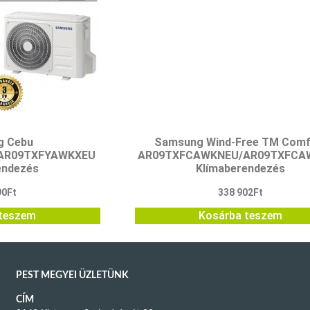
g Cebu
Samsung Wind-Free TM Comf
AR09TXFYAWKXEU
AR09TXFCAWKNEU/AR09TXFCA
endezés
Klímaberendezés
90
Ft
338 902
Ft
teszem
Kosárba teszem
PEST MEGYEI ÜZLETÜNK
CÍM