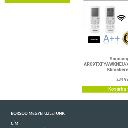
Samsun
AR09TXFYAWKNEU/
Klímaber
234 9
Kosárba 
BORSOD MEGYEI ÜZLETÜNK
CÍM