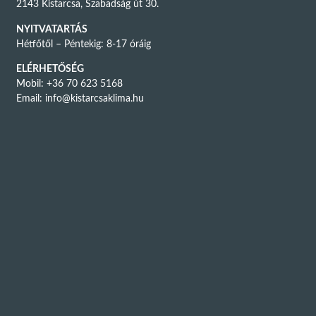
2143 Kistarcsa, Szabadság út 30.
NYITVATARTÁS
Hétfőtől – Péntekig: 8-17 óráig
ELÉRHETŐSÉG
Mobil: +36 70 623 5168
Email:
info@kistarcsaklima.hu