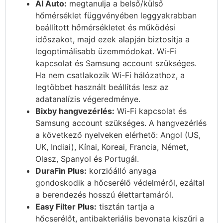
AI Auto:
megtanulja a belső/külső
hőmérséklet függvényében leggyakrabban
beállított hőmérsékletet és működési
időszakot, majd ezek alapján biztosítja a
legoptimálisabb üzemmódokat. Wi-Fi
kapcsolat és Samsung account szükséges.
Ha nem csatlakozik Wi-Fi hálózathoz, a
legtöbbet használt beállítás lesz az
adatanalízis végeredménye.
Bixby hangvezérlés:
Wi-Fi kapcsolat és
Samsung account szükséges. A hangvezérlés
a következő nyelveken elérhető: Angol (US,
UK, Indiai), Kínai, Koreai, Francia, Német,
Olasz, Spanyol és Portugál.
DuraFin Plus:
korzióálló anyaga
gondoskodik a hőcserélő védelméről, ezáltal
a berendezés hosszú élettartamáról.
Easy Filter Plus:
tisztán tartja a
hőcserélőt, antibakteriális bevonata kiszűri a