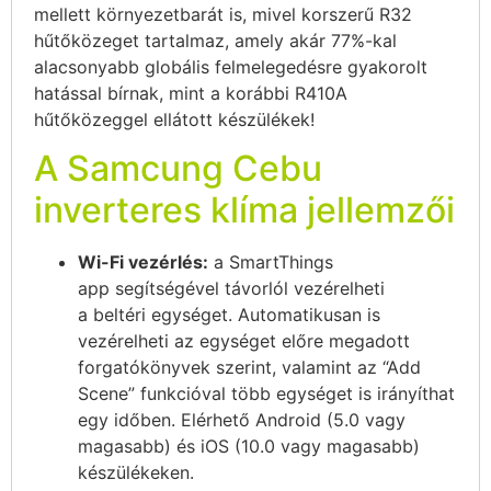
mellett környezetbarát is, mivel korszerű R32
hűtőközeget tartalmaz, amely akár 77%-kal
alacsonyabb globális felmelegedésre gyakorolt
hatással bírnak, mint a korábbi R410A
hűtőközeggel ellátott készülékek!
A Samcung Cebu
inverteres klíma jellemzői
Wi-Fi vezérlés:
a SmartThings
app segítségével távorlól vezérelheti
a beltéri egységet. Automatikusan is
vezérelheti az egységet előre megadott
forgatókönyvek szerint, valamint az “Add
Scene” funkcióval több egységet is irányíthat
egy időben. Elérhető Android (5.0 vagy
magasabb) és iOS (10.0 vagy magasabb)
készülékeken.