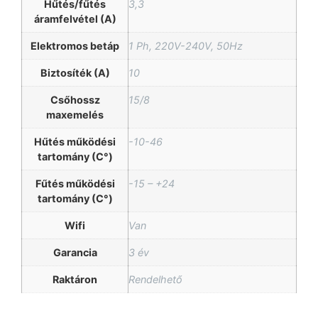
Hűtés/fűtés
3,3
áramfelvétel (A)
Elektromos betáp
1 Ph, 220V-240V, 50Hz
Biztosíték (A)
10
Csőhossz
15/8
maxemelés
Hűtés működési
-10-46
tartomány (C°)
Fűtés működési
-15 – +24
tartomány (C°)
Wifi
Van
Garancia
3 év
Raktáron
Rendelhető