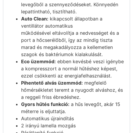
levegőből a szennyeződéseket. Könnyedén
lepattintható, tisztítható.
Auto Clean:
kikapcsolt állapotban a
ventillátor automatikus
működésével eltávolítja a nedvességet és a
port a hőcserélőből, így az mindig tiszta
marad és megakadályozza a kellemetlen
szagok és baktériumok kialakulását.
Eco üzemmód:
ebben kevésbé veszi igénybe
a kompresszort a normál hűtéshez képest,
ezzel csökkenti az energiafelhasználást.
Pihentető alvás üzemmód:
megfelelő
hőmérsékletet teremt a nyugodt alváshoz, és
a reggeli friss ébredéshez.
Gyors hűtés funkció:
a hűs levegőt, akár 15
méterre is eljuttatja.
Automatikus újraindítás
2 irányú lamella mozgás
Párátlanító funkció