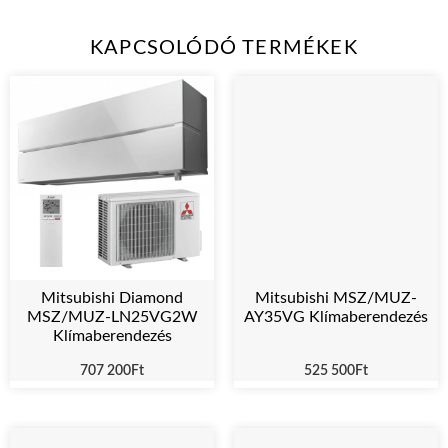
KAPCSOLÓDÓ TERMÉKEK
Mitsubishi Diamond
Mitsubishi MSZ/MUZ-
MSZ/MUZ-LN25VG2W
AY35VG Klímaberendezés
Klímaberendezés
707 200
Ft
525 500
Ft