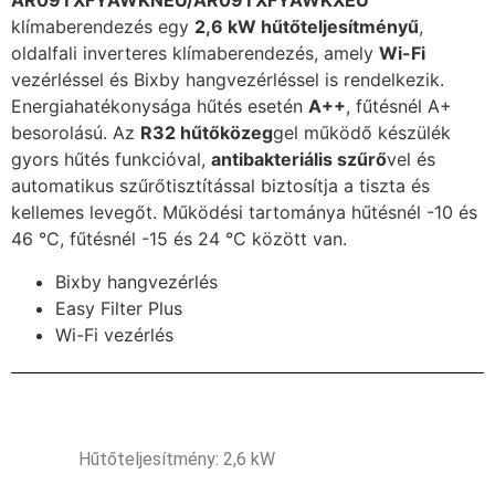
AR09TXFYAWKNEU/AR09TXFYAWKXEU
klímaberendezés egy
2,6 kW hűtőteljesítményű
,
oldalfali inverteres klímaberendezés, amely
Wi-Fi
vezérléssel és Bixby hangvezérléssel is rendelkezik.
Energiahatékonysága hűtés esetén
A++
, fűtésnél A+
besorolású. Az
R32 hűtőközeg
gel működő készülék
gyors hűtés funkcióval,
antibakteriális szűrő
vel és
automatikus szűrőtisztítással biztosítja a tiszta és
kellemes levegőt. Működési tartománya hűtésnél -10 és
46 °C, fűtésnél -15 és 24 °C között van.
Bixby hangvezérlés
Easy Filter Plus
Wi-Fi vezérlés
Hűtőteljesítmény: 2,6 kW