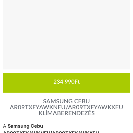
234 990
Ft
SAMSUNG CEBU
AR09TXFYAWKNEU/AR09TXFYAWKXEU
KLÍMABERENDEZÉS
A
Samsung Cebu