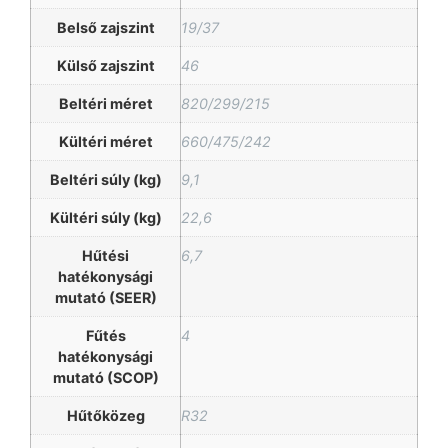
Belső zajszint
19/37
Külső zajszint
46
Beltéri méret
820/299/215
Kültéri méret
660/475/242
Beltéri súly (kg)
9,1
Kültéri súly (kg)
22,6
Hűtési
6,7
hatékonysági
mutató (SEER)
Fűtés
4
hatékonysági
mutató (SCOP)
Hűtőközeg
R32