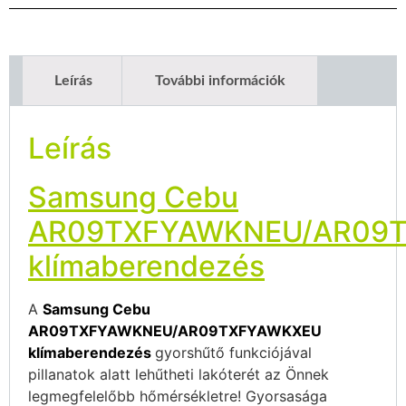
Leírás
További információk
Leírás
Samsung Cebu
AR09TXFYAWKNEU/AR09
klímaberendezés
A
Samsung Cebu
AR09TXFYAWKNEU/AR09TXFYAWKXEU
klímaberendezés
gyorshűtő funkciójával
pillanatok alatt lehűtheti lakóterét az Önnek
legmegfelelőbb hőmérsékletre! Gyorsasága