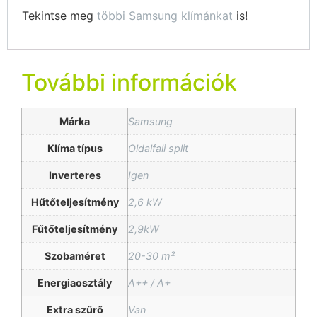
Tekintse meg
többi Samsung klímánkat
is!
További információk
Márka
Samsung
Klíma típus
Oldalfali split
Inverteres
Igen
Hűtőteljesítmény
2,6 kW
Fűtőteljesítmény
2,9kW
Szobaméret
20-30 m²
Energiaosztály
A++ / A+
Extra szűrő
Van