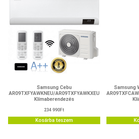
Samsung Cebu
Samsung W
AR09TXFYAWKNEU/AR09TXFYAWKXEU
AR09TXFCAW
Klímaberendezés
Kl
234 990
Ft
Kosárba teszem
K