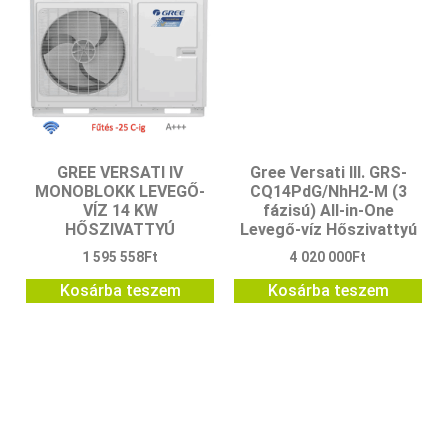
GREE VERSATI IV
Gree Versati III. GRS-
MONOBLOKK LEVEGŐ-
CQ14PdG/NhH2-M (3
VÍZ 14 KW
fázisú) All-in-One
HŐSZIVATTYÚ
Levegő-víz Hőszivattyú
1 595 558
Ft
4 020 000
Ft
Kosárba teszem
Kosárba teszem