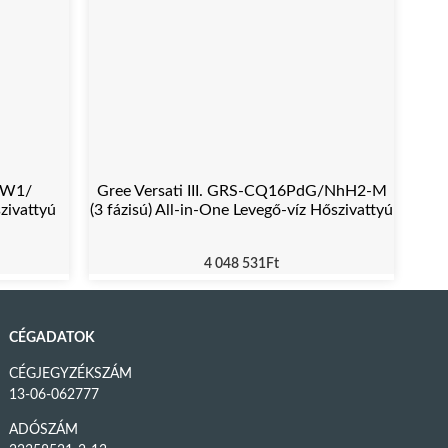
DW1/
Gree Versati III. GRS-CQ16PdG/NhH2-M
zivattyú
(3 fázisú) All-in-One Levegő-víz Hőszivattyú
4 048 531
Ft
CÉGADATOK
CÉGJEGYZÉKSZÁM
13-06-062777
ADÓSZÁM