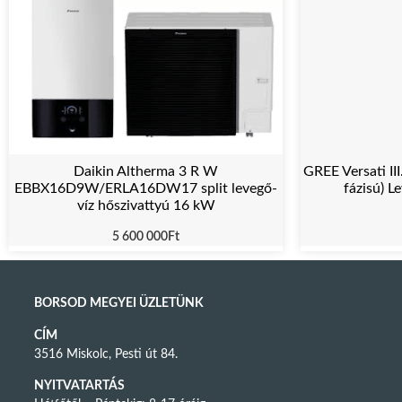
Daikin Altherma 3 R W
GREE Versati I
EBBX16D9W/ERLA16DW17 split levegő-
fázisú) L
víz hőszivattyú 16 kW
5 600 000
Ft
BORSOD MEGYEI ÜZLETÜNK
CÍM
3516 Miskolc, Pesti út 84.
NYITVATARTÁS