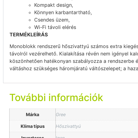
Kompakt design,
Könnyen karbantartható,
Csendes üzem,
Wi-Fi távoli elérés
TERMÉKLEÍRÁS
Monoblokk rendszerű hőszivattyú számos extra kiegészí
távolról vezérelhető. Kialakítása révén nem igényel ka
köszönhetően hatékonyan szabályozza a rendszerbe épí
váltáshoz szükséges háromjáratú váltószelepet; a ha
További információk
Márka
Gree
Klíma típus
Hőszivattyú
Inverteres
Igen