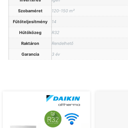
Szobaméret
120-150 m²
Fűtőteljesítmény
14
Hűtőközeg
R32
Raktáron
Rendelhető
Garancia
3 év