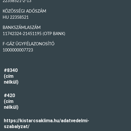
22358521-2-13
KÖZÖSSÉGI ADÓSZÁM
HU 22358521
BANKSZÁMLASZÁM
11742324-21451195 (OTP BANK)
F-GÁZ ÜGYFÉLAZONOSÍTÓ
1000000007723
#8340
(cím
nélkül)
#420
(cím
nélkül)
https://kistarcsaklima.hu/adatvedelmi-
szabalyzat/