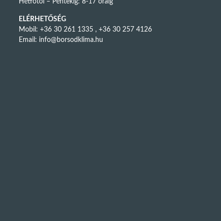
Hétfőtől – Péntekig: 8-17 óráig
ELÉRHETŐSÉG
Mobil: +36 30 261 1335 , +36 30 257 4126
Email:
info@borsodklima.hu