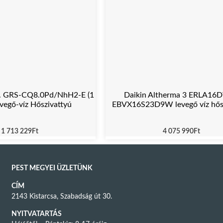
II. GRS-CQ8.0Pd/NhH2-E (1
Daikin Altherma 3 ERLA16
evegő-víz Hőszivattyú
EBVX16S23D9W levegő víz hős
1 713 229
Ft
4 075 990
Ft
PEST MEGYEI ÜZLETÜNK
CÍM
2143 Kistarcsa, Szabadság út 30.
NYITVATARTÁS