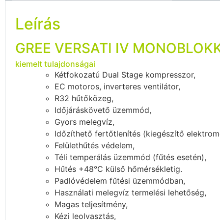
Leírás
GREE VERSATI IV MONOBLOK
kiemelt tulajdonságai
Kétfokozatú Dual Stage kompresszor,
EC motoros, inverteres ventilátor,
R32 hűtőközeg,
Időjáráskövető üzemmód,
Gyors melegvíz,
Időzíthető fertőtlenítés (kiegészítő elektr
Felülethűtés védelem,
Téli temperálás üzemmód (fűtés esetén),
Hűtés +48°C külső hőmérsékletig.
Padlóvédelem fűtési üzemmódban,
Használati melegvíz termelési lehetőség,
Magas teljesítmény,
Kézi leolvasztás,