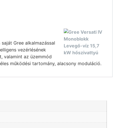
 saját Gree alkalmazással
telligens vezérlésének
et, valamint az üzemmód
zéles működési tartomány, alacsony moduláció.