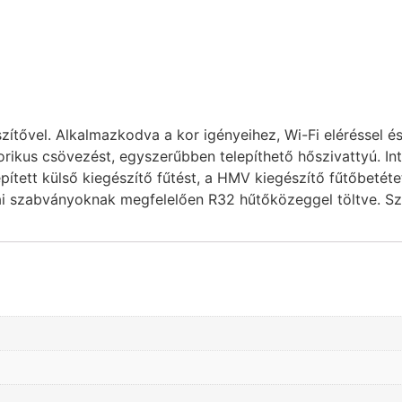
tővel. Alkalmazkodva a kor igényeihez, Wi-Fi eléréssel és
lorikus csövezést, egyszerűbben telepíthető hőszivattyú. In
tett külső kiegészítő fűtést, a HMV kiegészítő fűtőbetét
zai szabványoknak megfelelően R32 hűtőközeggel töltve. S