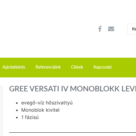
Ajánlatkérés
Referenciáink
Cikkek
Kapcsolat
GREE VERSATI IV MONOBLOKK LEV
evegő-víz hőszivattyú
Monoblok kivitel
1 fázisú