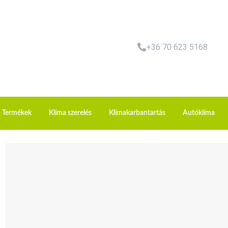
+36 70 623 5168
Termékek
Klíma szerelés
Klímakarbantartás
Autóklíma