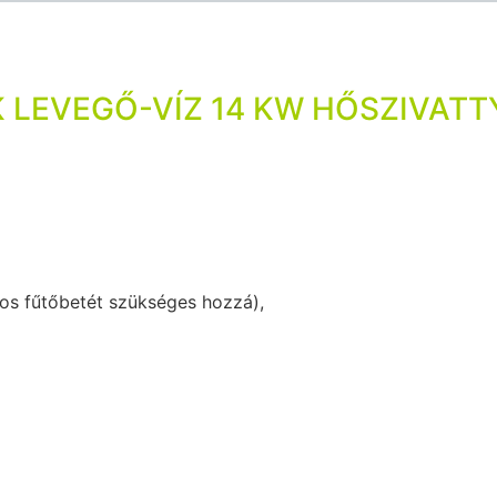
K LEVEGŐ-VÍZ 14 KW HŐSZIVAT
omos fűtőbetét szükséges hozzá),