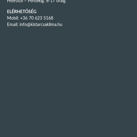
Hétfőtől – Péntekig: 8-17 óráig
ELÉRHETŐSÉG
Mobil: +36 70 623 5168
Email:
info@kistarcsaklima.hu