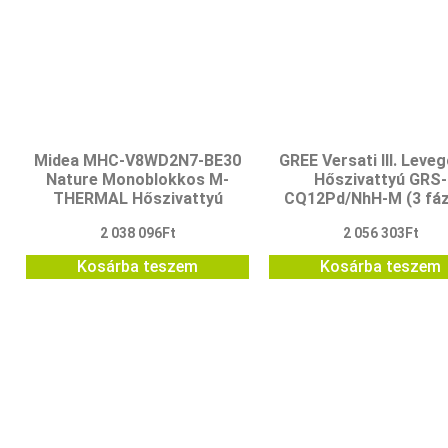
Midea MHC-V8WD2N7-BE30
GREE Versati III. Leveg
Nature Monoblokkos M-
Hőszivattyú GRS-
THERMAL Hőszivattyú
CQ12Pd/NhH-M (3 fáz
2 038 096
Ft
2 056 303
Ft
Kosárba teszem
Kosárba teszem