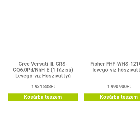
Gree Versati III. GRS-
Fisher FHF-WHS-121
CQ6.0Pd/NhH-E (1 fázisú)
levegő-víz hőszivat
Levegő-víz Hőszivattyú
1 931 838
Ft
1 990 900
Ft
Kosárba teszem
Kosárba teszem