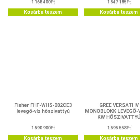
1 168 400
Ft
1 547 185
Ft
Kosárba teszem
Kosárba teszem
Fisher FHF-WHS-082CE3
GREE VERSATI IV
levegő-víz hőszivattyú
MONOBLOKK LEVEGŐ-V
KW HŐSZIVATTY
1 590 900
Ft
1 595 558
Ft
Kosárba teszem
Kosárba teszem