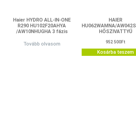
Haier HYDRO ALL-IN-ONE
HAIER
R290 HU102F20AHYA
HU062WAMNA/AW042
/AW10NHUGHA 3 fázis
HŐSZIVATTYÚ
952 500
Ft
Tovább olvasom
Kosárba teszem