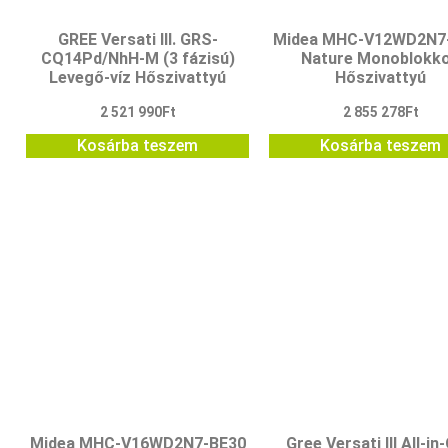
GREE Versati III. GRS-
Midea MHC-V12WD2N7
CQ14Pd/NhH-M (3 fázisú)
Nature Monoblokk
Levegő-víz Hőszivattyú
Hőszivattyú
2 521 990
Ft
2 855 278
Ft
Kosárba teszem
Kosárba teszem
Midea MHC-V16WD2N7-BE30
Gree Versati III All-in