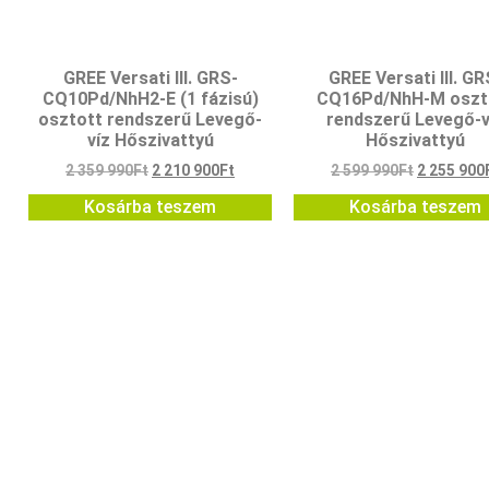
GREE Versati III. GRS-
GREE Versati III. GR
CQ10Pd/NhH2-E (1 fázisú)
CQ16Pd/NhH-M oszt
osztott rendszerű Levegő-
rendszerű Levegő-v
víz Hőszivattyú
Hőszivattyú
2 359 990
Ft
2 210 900
Ft
2 599 990
Ft
2 255 900
Kosárba teszem
Kosárba teszem