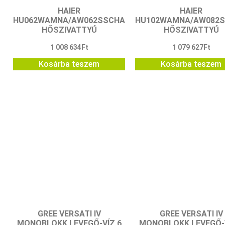
HAIER
HAIER
HU062WAMNA/AW062SSCHA
HU102WAMNA/AW082
HŐSZIVATTYÚ
HŐSZIVATTYÚ
1 008 634
Ft
1 079 627
Ft
Kosárba teszem
Kosárba teszem
GREE VERSATI IV
GREE VERSATI IV
MONOBLOKK LEVEGŐ-VÍZ 6
MONOBLOKK LEVEGŐ-V