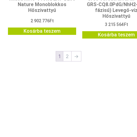
Nature Monoblokkos
GRS-CQ8.0PdG/NhH2-
Hőszivattyú
fázisú) Levegő-ví
Hőszivattyú
2 902 776
Ft
3 215 564
Ft
Kosárba teszem
Kosárba teszem
1
2
→