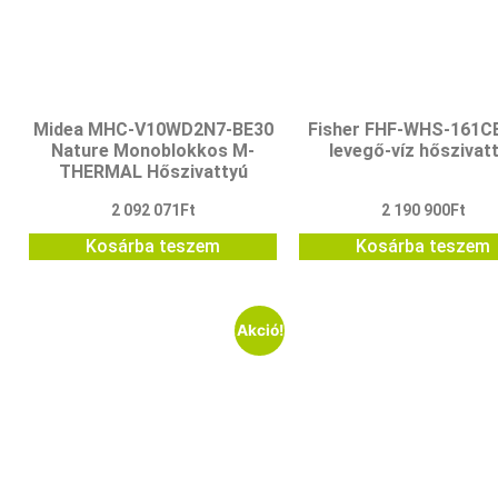
Midea MHC-V10WD2N7-BE30
Fisher FHF-WHS-161C
Nature Monoblokkos M-
levegő-víz hőszivat
THERMAL Hőszivattyú
2 092 071
Ft
2 190 900
Ft
Kosárba teszem
Kosárba teszem
Akció!