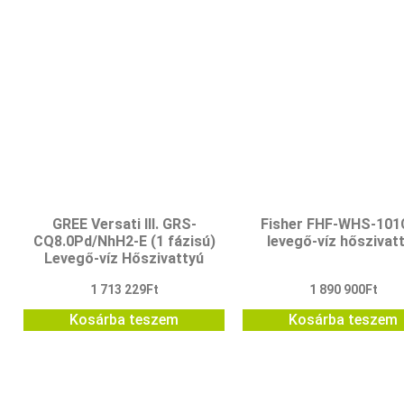
GREE Versati III. GRS-
Fisher FHF-WHS-101
CQ8.0Pd/NhH2-E (1 fázisú)
levegő-víz hőszivat
Levegő-víz Hőszivattyú
1 713 229
Ft
1 890 900
Ft
Kosárba teszem
Kosárba teszem