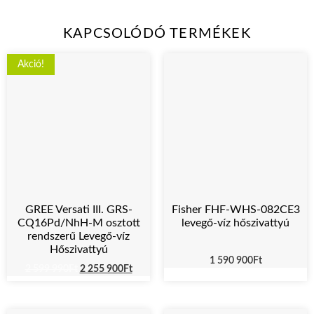
KAPCSOLÓDÓ TERMÉKEK
Akció!
GREE Versati III. GRS-
Fisher FHF-WHS-082CE3
CQ16Pd/NhH-M osztott
levegő-víz hőszivattyú
rendszerű Levegő-víz
Hőszivattyú
1 590 900
Ft
2 599 990
Ft
2 255 900
Ft