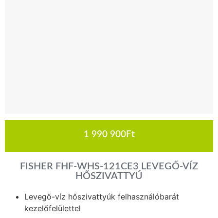
1 990 900
Ft
FISHER FHF-WHS-121CE3 LEVEGŐ-VÍZ
HŐSZIVATTYÚ
Levegő-víz hőszivattyúk felhasználóbarát
kezelőfelülettel