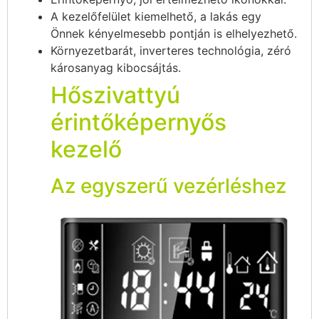
A kezelőfelület kiemelhető, a lakás egy
Önnek kényelmesebb pontján is elhelyezhető.
Környezetbarát, inverteres technológia, zéró
károsanyag kibocsájtás.
Hőszivattyú
érintőképernyős
kezelő
Az egyszerű vezérléshez