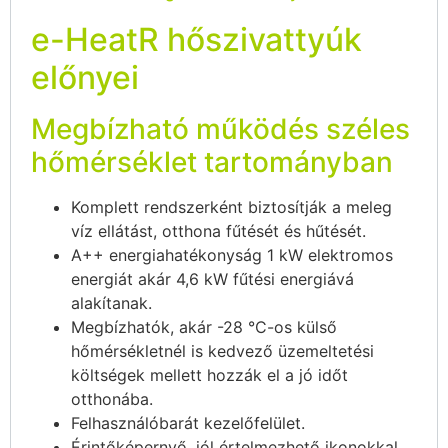
e-HeatR hőszivattyúk
előnyei
Megbízható működés széles
hőmérséklet tartományban
Komplett rendszerként biztosítják a meleg
víz ellátást, otthona fűtését és hűtését.
A++ energiahatékonyság 1 kW elektromos
energiát akár 4,6 kW fűtési energiává
alakítanak.
Megbízhatók, akár -28 °C-os külső
hőmérsékletnél is kedvező üzemeltetési
költségek mellett hozzák el a jó időt
otthonába.
Felhasználóbarát kezelőfelület.
Érintőképernyő, jól értelmezhető ikonokkal.