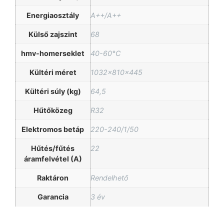
Energiaosztály
A++/A++
Külső zajszint
68
hmv-homerseklet
40-60°C
Kültéri méret
1032x810x445
Kültéri súly (kg)
64,5
Hűtőközeg
R32
Elektromos betáp
220-240/1/50
Hűtés/fűtés
22
áramfelvétel (A)
Raktáron
Rendelhető
Garancia
3 év