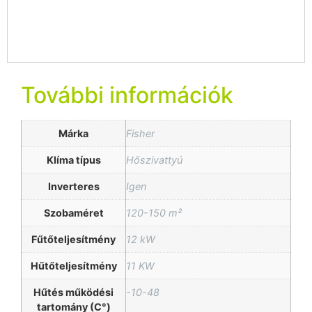
További információk
Márka
Fisher
Klíma típus
Hőszivattyú
Inverteres
Igen
Szobaméret
120-150 m²
Fűtőteljesítmény
12 kW
Hűtőteljesítmény
11 KW
Hűtés működési
-10-48
tartomány (C°)