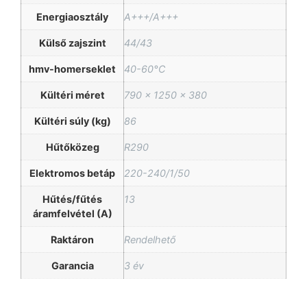
Energiaosztály
A+++/A+++
Külső zajszint
44/43
hmv-homerseklet
40-60°C
Kültéri méret
790 × 1250 × 380
Kültéri súly (kg)
86
Hűtőközeg
R290
Elektromos betáp
220-240/1/50
Hűtés/fűtés
13
áramfelvétel (A)
Raktáron
Rendelhető
Garancia
3 év