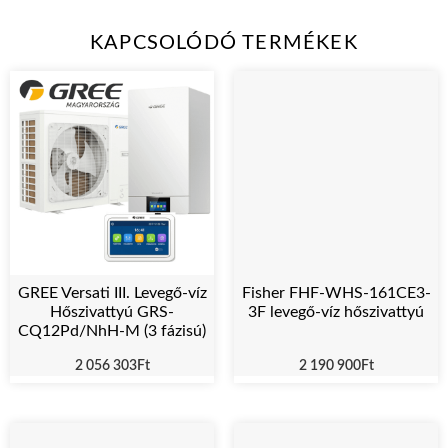
KAPCSOLÓDÓ TERMÉKEK
GREE Versati III. Levegő-víz
Fisher FHF-WHS-161CE3-
Hőszivattyú GRS-
3F levegő-víz hőszivattyú
CQ12Pd/NhH-M (3 fázisú)
2 056 303
Ft
2 190 900
Ft