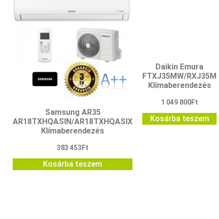
Daikin Emura
FTXJ35MW/RXJ35M
Klímaberendezés
1 049 800
Ft
Samsung AR35
Kosárba teszem
AR18TXHQASIN/AR18TXHQASIX
Klímaberendezés
383 453
Ft
Kosárba teszem