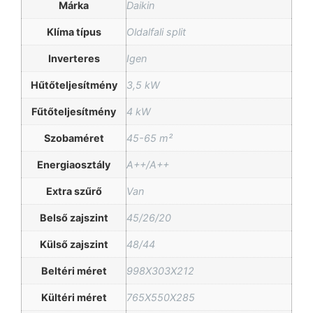
Márka
Daikin
Klíma típus
Oldalfali split
Inverteres
Igen
Hűtőteljesítmény
3,5 kW
Fűtőteljesítmény
4 kW
Szobaméret
45-65 m²
Energiaosztály
A++/A++
Extra szűrő
Van
Belső zajszint
45/26/20
Külső zajszint
48/44
Beltéri méret
998X303X212
Kültéri méret
765X550X285