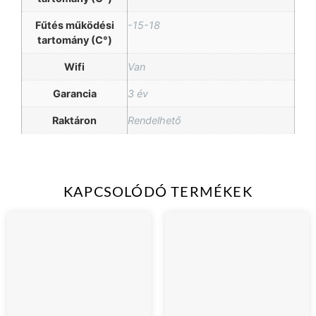
Fűtés működési
-15-18
tartomány (C°)
Wifi
Van
Garancia
3 év
Raktáron
Rendelhető
KAPCSOLÓDÓ TERMÉKEK