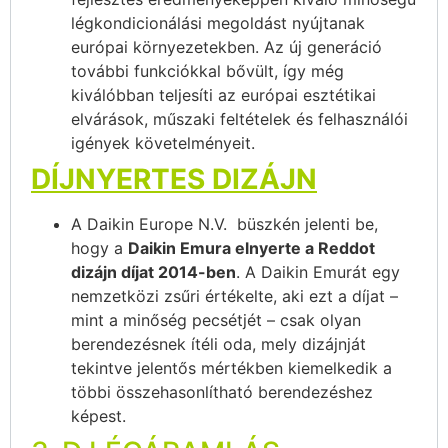
légkondicionálási megoldást nyújtanak
európai környezetekben. Az új generáció
további funkciókkal bővült, így még
kiválóbban teljesíti az európai esztétikai
elvárások, műszaki feltételek és felhasználói
igények követelményeit.
DÍJNYERTES DIZÁJN
A Daikin Europe N.V. büszkén jelenti be,
hogy a
Daikin Emura elnyerte a Reddot
dizájn díjat 2014-ben
. A Daikin Emurát egy
nemzetközi zsűri értékelte, aki ezt a díjat –
mint a minőség pecsétjét – csak olyan
berendezésnek ítéli oda, mely dizájnját
tekintve jelentős mértékben kiemelkedik a
többi összehasonlítható berendezéshez
képest.