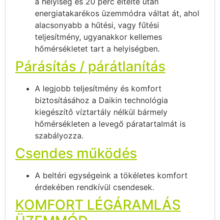
a helyiség és 20 perc eltelte után
energiatakarékos üzemmódra váltat át, ahol
alacsonyabb a hűtési, vagy fűtési
teljesítmény, ugyanakkor kellemes
hőmérsékletet tart a helyiségben.
Párásítás / párátlanítás
A legjobb teljesítmény és komfort
biztosításához a Daikin technológia
kiegészítő víztartály nélkül bármely
hőmérsékleten a levegő páratartalmát is
szabályozza.
Csendes működés
A beltéri egységeink a tökéletes komfort
érdekében rendkívül csendesek.
KOMFORT LÉGÁRAMLÁS