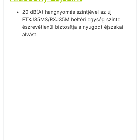
20 dB(A) hangnyomás szintjével az új
FTXJ35MS/RXJ35M beltéri egység szinte
észrevétlenül biztosítja a nyugodt éjszakai
alvást.