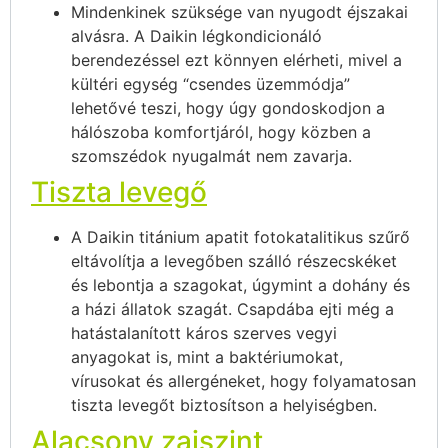
Mindenkinek szüksége van nyugodt éjszakai
alvásra. A Daikin légkondicionáló
berendezéssel ezt könnyen elérheti, mivel a
kültéri egység “csendes üzemmódja”
lehetővé teszi, hogy úgy gondoskodjon a
hálószoba komfortjáról, hogy közben a
szomszédok nyugalmát nem zavarja.
Tiszta levegő
A Daikin titánium apatit fotokatalitikus szűrő
eltávolítja a levegőben szálló részecskéket
és lebontja a szagokat, úgymint a dohány és
a házi állatok szagát. Csapdába ejti még a
hatástalanított káros szerves vegyi
anyagokat is, mint a baktériumokat,
vírusokat és allergéneket, hogy folyamatosan
tiszta levegőt biztosítson a helyiségben.
Alacsony zajszint