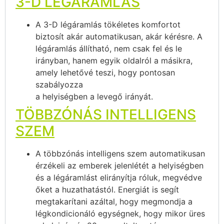
3-D LÉGÁRAMLÁS
A 3-D légáramlás tökéletes komfortot
biztosít akár automatikusan, akár kérésre. A
légáramlás állítható, nem csak fel és le
irányban, hanem egyik oldalról a másikra,
amely lehetővé teszi, hogy pontosan
szabályozza
a helyiségben a levegő irányát.
TÖBBZÓNÁS INTELLIGENS
SZEM
A többzónás intelligens szem automatikusan
érzékeli az emberek jelenlétét a helyiségben
és a légáramlást elirányítja róluk, megvédve
őket a huzathatástól. Energiát is segít
megtakarítani azáltal, hogy megmondja a
légkondicionáló egységnek, hogy mikor üres