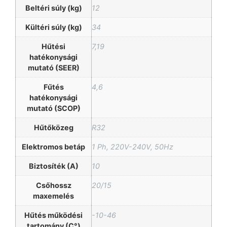
Beltéri súly (kg)
12
Kültéri súly (kg)
34
Hűtési
7,19
hatékonysági
mutató (SEER)
Fűtés
4,6
hatékonysági
mutató (SCOP)
Hűtőközeg
R32
Elektromos betáp
1 Ph, 220V-240V, 50Hz
Biztosíték (A)
10
Csőhossz
20/15
maxemelés
Hűtés működési
-10-46
tartomány (C°)