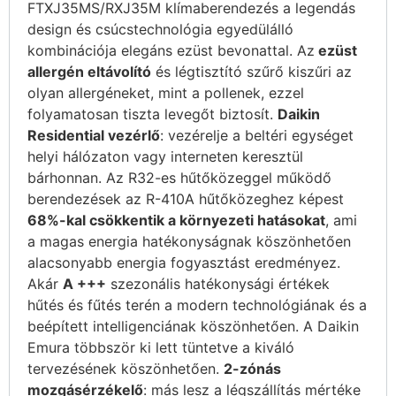
FTXJ35MS/RXJ35M klímaberendezés a legendás
design és csúcstechnológia egyedülálló
kombinációja elegáns ezüst bevonattal. Az
ezüst
allergén eltávolító
és légtisztító szűrő kiszűri az
olyan allergéneket, mint a pollenek, ezzel
folyamatosan tiszta levegőt biztosít.
Daikin
Residential vezérlő
: vezérelje a beltéri egységet
helyi hálózaton vagy interneten keresztül
bárhonnan. Az R32-es hűtőközeggel működő
berendezések az R-410A hűtőközeghez képest
68%-kal csökkentik a környezeti hatásokat
, ami
a magas energia hatékonyságnak köszönhetően
alacsonyabb energia fogyasztást eredményez.
Akár
A +++
szezonális hatékonysági értékek
hűtés és fűtés terén a modern technológiának és a
beépített intelligenciának köszönhetően. A Daikin
Emura többször ki lett tüntetve a kiváló
tervezésének köszönhetően.
2-zónás
mozgásérzékelő
: más lesz a légszállítás mértéke