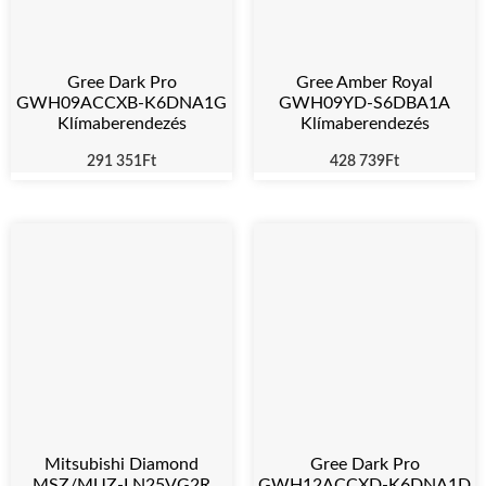
Gree Dark Pro
Gree Amber Royal
GWH09ACCXB-K6DNA1G
GWH09YD-S6DBA1A
Klímaberendezés
Klímaberendezés
291 351
Ft
428 739
Ft
Mitsubishi Diamond
Gree Dark Pro
MSZ/MUZ-LN25VG2R
GWH12ACCXD-K6DNA1D