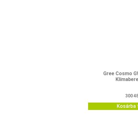
Gree Cosmo 
Klímaber
300 4
Kosárba 