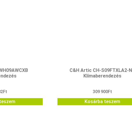
GWH09AWCXB
C&H Artic CH-S09FTXLA2-
endezés
Klímaberendezés
82
Ft
309 900
Ft
teszem
Kosárba teszem