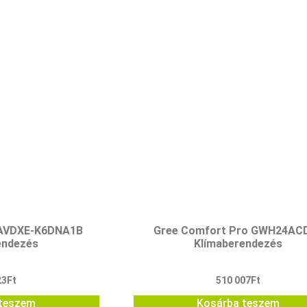
8AVDXE-K6DNA1B
Gree Comfort Pro GWH24AC
endezés
Klímaberendezés
23
Ft
510 007
Ft
teszem
Kosárba teszem