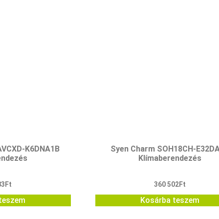
2AVCXD-K6DNA1B
Syen Charm SOH18CH-E32D
endezés
Klímaberendezés
83
Ft
360 502
Ft
teszem
Kosárba teszem