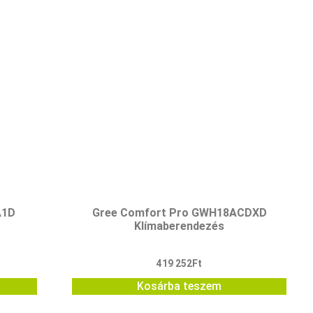
A1D
Gree Comfort Pro GWH18ACDXD
Klímaberendezés
419 252
Ft
Kosárba teszem