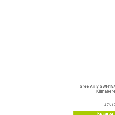
Gree Airly GWH1
Klímaber
476 1
Kosárba 