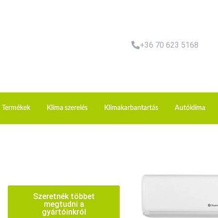
+36 70 623 5168
Termékek
Klíma szerelés
Klímakarbantartás
Autóklíma
Szeretnék többet
megtudni a
gyártóinkról