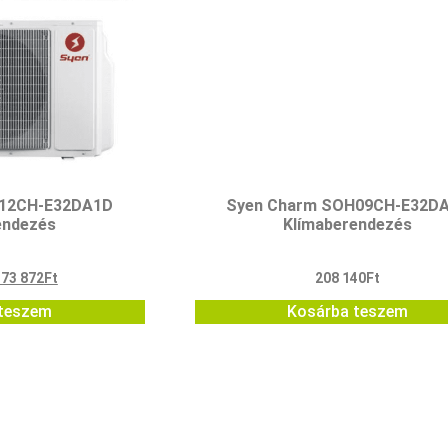
H12CH-E32DA1D
Syen Charm SOH09CH-E32D
endezés
Klímaberendezés
173 872
Ft
208 140
Ft
teszem
Kosárba teszem