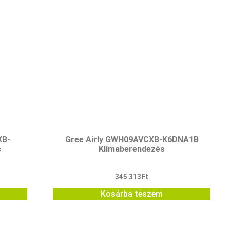
XB-
Gree Airly GWH09AVCXB-K6DNA1B
s
Klímaberendezés
345 313
Ft
Kosárba teszem