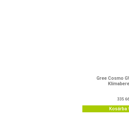
Gree Cosmo 
Klímaber
335 6
Kosárba 