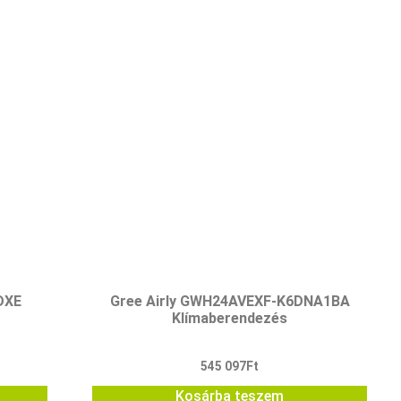
DXE
Gree Airly GWH24AVEXF-K6DNA1BA
Klímaberendezés
545 097
Ft
Kosárba teszem