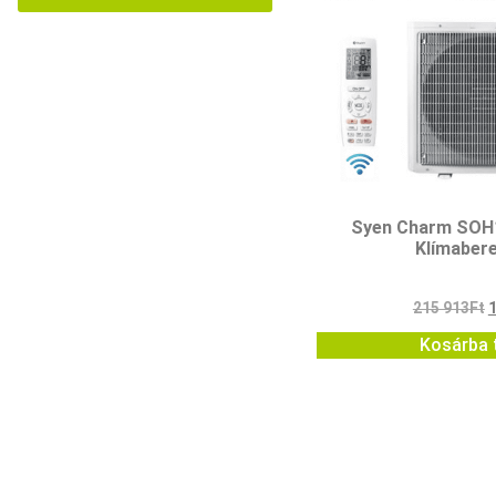
Syen Charm SO
Klímaber
215 913
Ft
Kosárba 