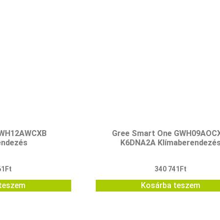
GWH12AWCXB
Gree Smart One GWH09AOC
endezés
K6DNA2A Klímaberendezé
61
Ft
340 741
Ft
teszem
Kosárba teszem