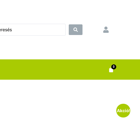
0
Akció!