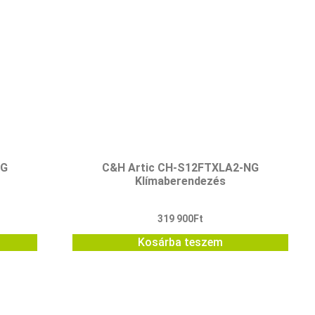
NG
C&H Artic CH-S12FTXLA2-NG
Klímaberendezés
319 900
Ft
Kosárba teszem