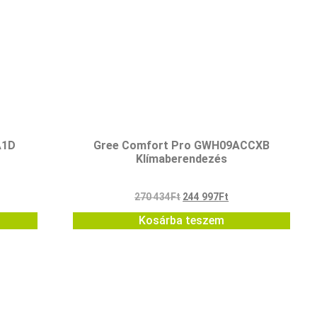
A1D
Gree Comfort Pro GWH09ACCXB
Klímaberendezés
270 434
Ft
244 997
Ft
Kosárba teszem