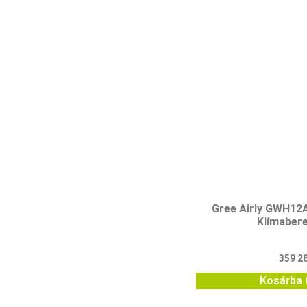
Gree Airly GWH1
Klímaber
359 2
Kosárba 