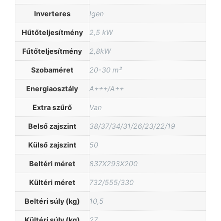
Inverteres
Igen
Hűtőteljesítmény
2,5 kW
Fűtőteljesítmény
2,8kW
Szobaméret
20-30 m²
Energiaosztály
A+++/A++
Extra szűrő
Van
Belső zajszint
38/37/34/31/26/23/22/19
Külső zajszint
50
Beltéri méret
837X293X200
Kültéri méret
732/555/330
Beltéri súly (kg)
10,5
Kültéri súly (kg)
27