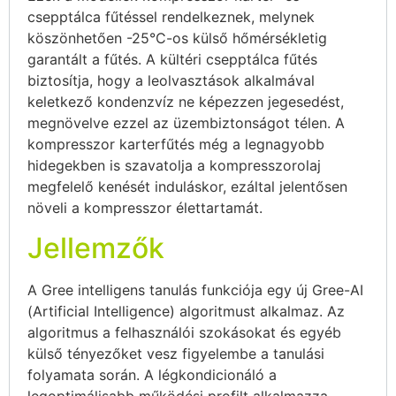
csepptálca fűtéssel rendelkeznek, melynek
köszönhetően -25°C-os külső hőmérsékletig
garantált a fűtés. A kültéri csepptálca fűtés
biztosítja, hogy a leolvasztások alkalmával
keletkező kondenzvíz ne képezzen jegesedést,
megnövelve ezzel az üzembiztonságot télen. A
kompresszor karterfűtés még a legnagyobb
hidegekben is szavatolja a kompresszorolaj
megfelelő kenését induláskor, ezáltal jelentősen
növeli a kompresszor élettartamát.
Jellemzők
A Gree intelligens tanulás funkciója egy új Gree-AI
(Artificial Intelligence) algoritmust alkalmaz. Az
algoritmus a felhasználói szokásokat és egyéb
külső tényezőket vesz figyelembe a tanulási
folyamata során. A légkondicionáló a
legoptimálisabb működési profilt alkalmazza,