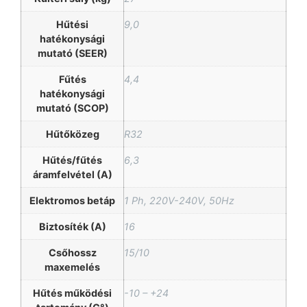
Hűtési
9,0
hatékonysági
mutató (SEER)
Fűtés
4,4
hatékonysági
mutató (SCOP)
Hűtőközeg
R32
Hűtés/fűtés
6,3
áramfelvétel (A)
Elektromos betáp
1 Ph, 220V-240V, 50Hz
Biztosíték (A)
16
Csőhossz
15/10
maxemelés
Hűtés működési
-10 – +24