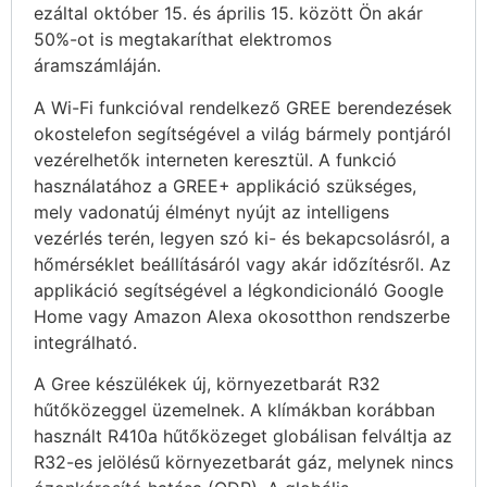
ezáltal október 15. és április 15. között Ön akár
50%-ot is megtakaríthat elektromos
áramszámláján.
A Wi-Fi funkcióval rendelkező GREE berendezések
okostelefon segítségével a világ bármely pontjáról
vezérelhetők interneten keresztül. A funkció
használatához a GREE+ applikáció szükséges,
mely vadonatúj élményt nyújt az intelligens
vezérlés terén, legyen szó ki- és bekapcsolásról, a
hőmérséklet beállításáról vagy akár időzítésről. Az
applikáció segítségével a légkondicionáló Google
Home vagy Amazon Alexa okosotthon rendszerbe
integrálható.
A Gree készülékek új, környezetbarát R32
hűtőközeggel üzemelnek. A klímákban korábban
használt R410a hűtőközeget globálisan felváltja az
R32-es jelölésű környezetbarát gáz, melynek nincs