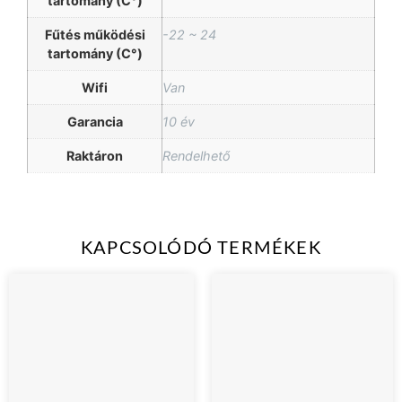
tartomány (C°)
Fűtés működési
-22 ~ 24
tartomány (C°)
Wifi
Van
Garancia
10 év
Raktáron
Rendelhető
KAPCSOLÓDÓ TERMÉKEK