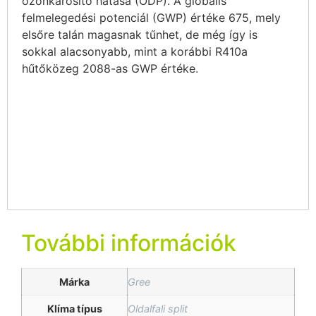
ózonkárosító hatása (ODP). A globális
felmelegedési potenciál (GWP) értéke 675, mely
elsőre talán magasnak tűnhet, de még így is
sokkal alacsonyabb, mint a korábbi R410a
hűtőközeg 2088-as GWP értéke.
További információk
Márka
Gree
Klíma típus
Oldalfali split