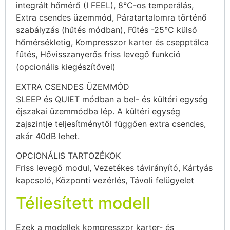
integrált hőmérő (I FEEL), 8°C-os temperálás,
Extra csendes üzemmód, Páratartalomra történő
szabályzás (hűtés módban), Fűtés -25°C külső
hőmérsékletig, Kompresszor karter és csepptálca
fűtés, Hővisszanyerős friss levegő funkció
(opcionális kiegészítővel)
EXTRA CSENDES ÜZEMMÓD
SLEEP és QUIET módban a bel- és kültéri egység
éjszakai üzemmódba lép. A kültéri egység
zajszintje teljesítménytől függően extra csendes,
akár 40dB lehet.
OPCIONÁLIS TARTOZÉKOK
Friss levegő modul, Vezetékes távirányító, Kártyás
kapcsoló, Központi vezérlés, Távoli felügyelet
Téliesített modell
Ezek a modellek kompresszor karter- és