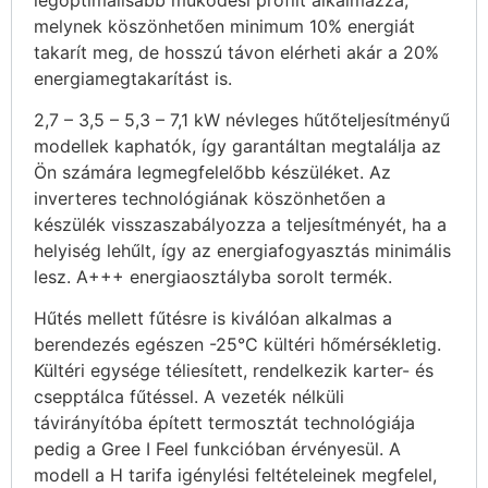
melynek köszönhetően minimum 10% energiát
takarít meg, de hosszú távon elérheti akár a 20%
energiamegtakarítást is.
2,7 – 3,5 – 5,3 – 7,1 kW névleges hűtőteljesítményű
modellek kaphatók, így garantáltan megtalálja az
Ön számára legmegfelelőbb készüléket. Az
inverteres technológiának köszönhetően a
készülék visszaszabályozza a teljesítményét, ha a
helyiség lehűlt, így az energiafogyasztás minimális
lesz. A+++ energiaosztályba sorolt termék.
Hűtés mellett fűtésre is kiválóan alkalmas a
berendezés egészen -25°C kültéri hőmérsékletig.
Kültéri egysége téliesített, rendelkezik karter- és
csepptálca fűtéssel. A vezeték nélküli
távirányítóba épített termosztát technológiája
pedig a Gree I Feel funkcióban érvényesül. A
modell a H tarifa igénylési feltételeinek megfelel,