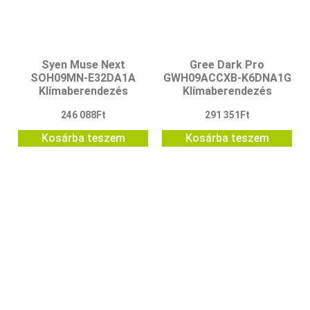
Syen Muse Next
Gree Dark Pro
SOH09MN-E32DA1A
GWH09ACCXB-K6DNA1G
Klímaberendezés
Klímaberendezés
246 088
Ft
291 351
Ft
Kosárba teszem
Kosárba teszem