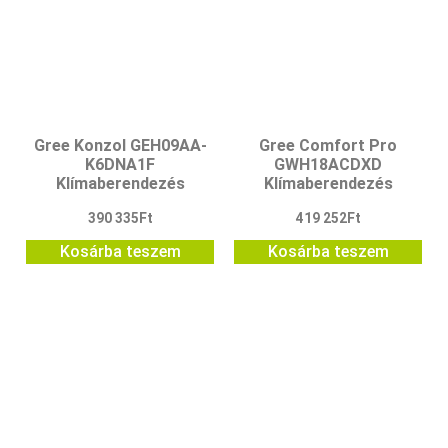
Gree Konzol GEH09AA-
Gree Comfort Pro
K6DNA1F
GWH18ACDXD
Klímaberendezés
Klímaberendezés
390 335
Ft
419 252
Ft
Kosárba teszem
Kosárba teszem