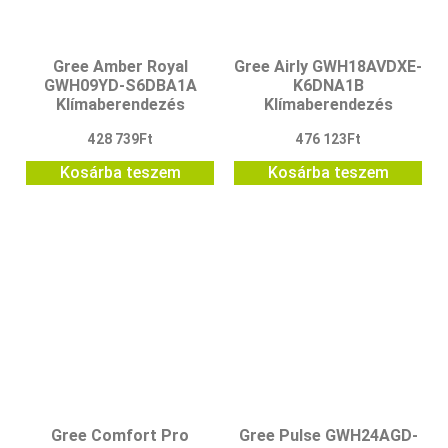
Gree Amber Royal
Gree Airly GWH18AVDXE-
GWH09YD-S6DBA1A
K6DNA1B
Klímaberendezés
Klímaberendezés
428 739
Ft
476 123
Ft
Kosárba teszem
Kosárba teszem
Gree Comfort Pro
Gree Pulse GWH24AGD-