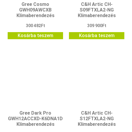
Gree Cosmo
C&H Artic CH-
GWH09AWCXB
S09FTXLA2-NG
Klímaberendezés
Klímaberendezés
300 482
Ft
309 900
Ft
Kosárba teszem
Kosárba teszem
Gree Dark Pro
C&H Artic CH-
GWH12ACCXD-K6DNA1D
S12FTXLA2-NG
Klímaberendezés
Klímaberendezés