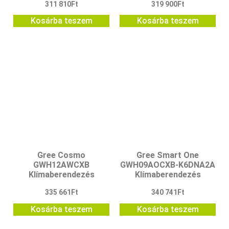
311 810
Ft
319 900
Ft
Kosárba teszem
Kosárba teszem
Gree Cosmo
Gree Smart One
GWH12AWCXB
GWH09AOCXB-K6DNA2A
Klímaberendezés
Klímaberendezés
335 661
Ft
340 741
Ft
Kosárba teszem
Kosárba teszem