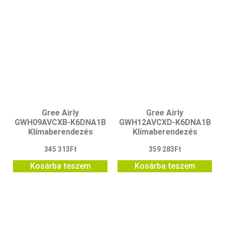
Gree Airly
Gree Airly
GWH09AVCXB-K6DNA1B
GWH12AVCXD-K6DNA1B
Klímaberendezés
Klímaberendezés
345 313
Ft
359 283
Ft
Kosárba teszem
Kosárba teszem