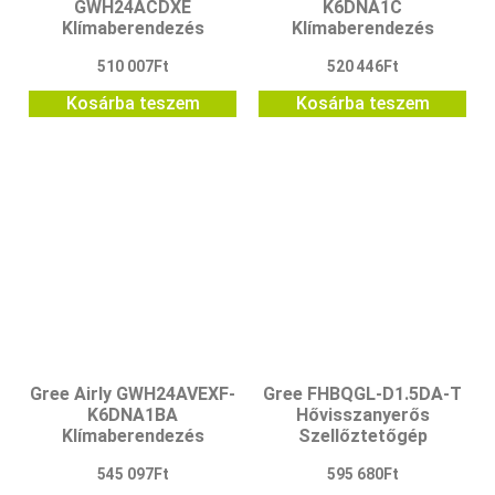
GWH24ACDXE
K6DNA1C
Klímaberendezés
Klímaberendezés
510 007
Ft
520 446
Ft
Kosárba teszem
Kosárba teszem
Gree Airly GWH24AVEXF-
Gree FHBQGL-D1.5DA-T
K6DNA1BA
Hővisszanyerős
Klímaberendezés
Szellőztetőgép
545 097
Ft
595 680
Ft